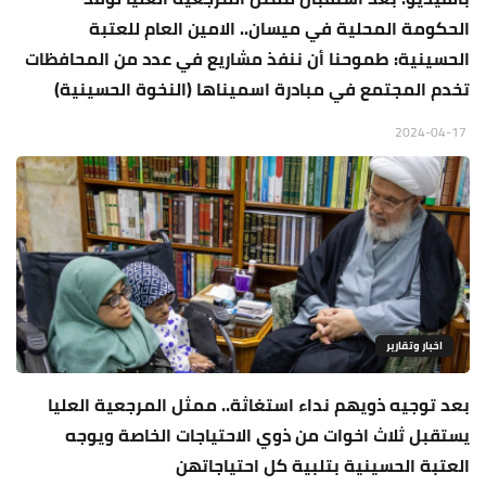
الحكومة المحلية في ميسان.. الامين العام للعتبة
الحسينية: طموحنا أن ننفذ مشاريع في عدد من المحافظات
تخدم المجتمع في مبادرة اسميناها (النخوة الحسينية)
2024-04-17
اخبار وتقارير
بعد توجيه ذويهم نداء استغاثة.. ممثل المرجعية العليا
يستقبل ثلاث اخوات من ذوي الاحتياجات الخاصة ويوجه
العتبة الحسينية بتلبية كل احتياجاتهن