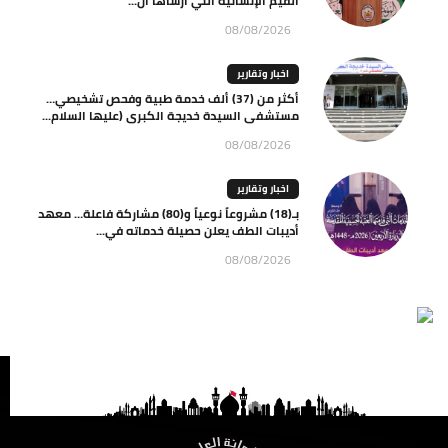
القيم الإنسانية التي أرساها ال...
08/08/2026
اخبار وتقارير
أكثر من (37) ألف خدمة طبية وفحص تشخيصي…
مستشفى السيدة خديجة الكبرى (عليها السلام...
08/08/2026
اخبار وتقارير
بـ(18) مشروعاً نوعياً و(80) مشاركة فاعلة… معهد
أديبات الطف يعلن حصيلة خدماته في...
08/08/2026