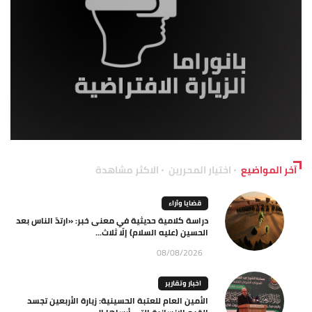
آخر المواضيع
اختيار المحررين
الاكثر مشاهدة
قضايا وآراء
دراسة كلامية حديثية في معنى خبر: «ارتدّ الناس بعد
الحسين (عليه السلام) إلّا ثلاث...
08/08/2026
اخبار وتقارير
الأمين العام للعتبة الحسينية: زيارة الأربعين تجسد