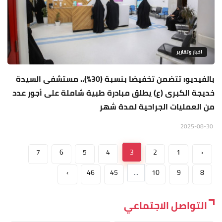
اخبار وتقارير
بالفيديو: تتضمن تخفيضا بنسبة (30%).. مستشفى السيدة
خديجة الكبرى (ع) يطلق مبادرة طبية شاملة على أجور عدد
من العمليات الجراحية لمدة شهر
2025-08-30
7
6
5
4
3
2
1
‹
›
46
45
...
10
9
8
التواصل الاجتماعي