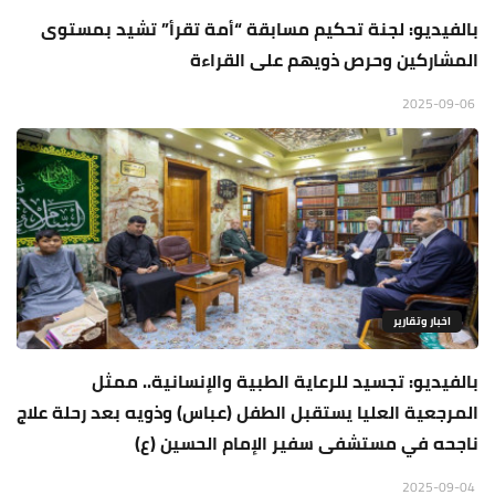
بالفيديو: لجنة تحكيم مسابقة “أمة تقرأ” تشيد بمستوى
المشاركين وحرص ذويهم على القراءة
2025-09-06
اخبار وتقارير
بالفيديو: تجسيد للرعاية الطبية والإنسانية.. ممثل
المرجعية العليا يستقبل الطفل (عباس) وذويه بعد رحلة علاج
ناجحه في مستشفى سفير الإمام الحسين (ع)
2025-09-04