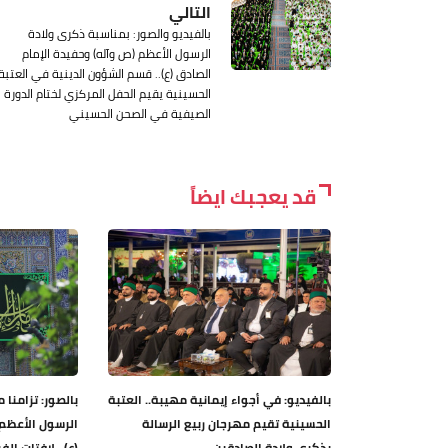
التالي
بالفيديو والصور: بمناسبة ذكرى ولادة
الرسول الأعظم (ص وآله) وحفيدة الإمام
الصادق (ع).. قسم الشؤون الدينية في العتبة
الحسينية يقيم الحفل المركزي لختام الدورة
الصيفية في الصحن الحسيني
قد يعجبك ايضاً
بالفيديو: في أجواء إيمانية مهيبة.. العتبة
بالصور: تزامنا 
الحسينية تقيم مهرجان ربيع الرسالة
الرسول الأعظم 
بذكرى ولادة الصادقين
(ع).. لافتات الفر