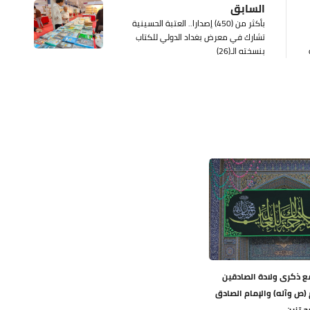
السابق
بأكثر من (450) إصدارا.. العتبة الحسينية
تشارك في معرض بغداد الدولي للكتاب
بنسخته الـ(26)
مع ذكرى ولادة الصادقين
(ص وآله) والإمام الصادق
ح تزين...