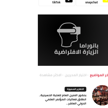
tikTok
snapchat
خر المواضيع
اختيار المحررين
الاكثر مشاهدة
التقارير المصورة
بحضور الامين العام للعتبة الحسينية..
انطلاق فعاليات المؤتمر العلمي
الدولي العاشر...