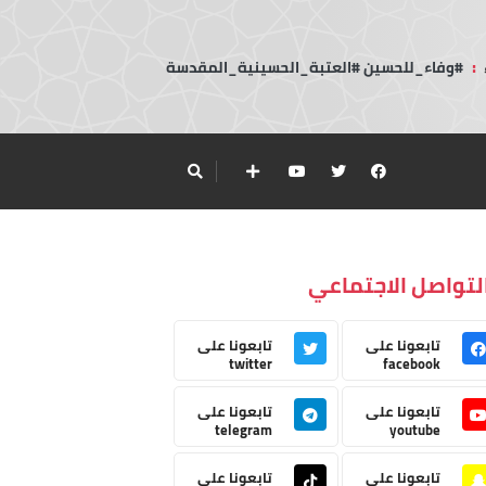
:
#وفاء_للحسين #العتبة_الحسينية_المقدسة
لتواصل الاجتماعي
تابعونا على
تابعونا على
twitter
facebook
تابعونا على
تابعونا على
telegram
youtube
تابعونا على
تابعونا على