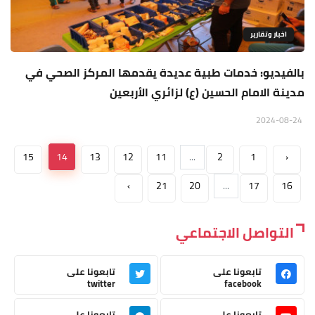
اخبار وتقارير
بالفيديو: خدمات طبية عديدة يقدمها المركز الصحي في
مدينة الامام الحسين (ع) لزائري الأربعين
2024-08-24
15
14
13
12
11
...
2
1
‹
›
21
20
...
17
16
التواصل الاجتماعي
تابعونا على
تابعونا على
twitter
facebook
تابعونا على
تابعونا على