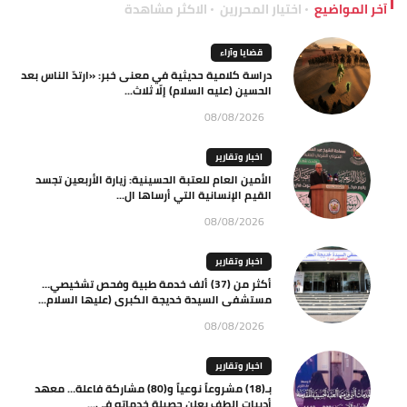
آخر المواضيع
اختيار المحررين
الاكثر مشاهدة
قضايا وآراء
دراسة كلامية حديثية في معنى خبر: «ارتدّ الناس بعد
الحسين (عليه السلام) إلّا ثلاث...
08/08/2026
اخبار وتقارير
الأمين العام للعتبة الحسينية: زيارة الأربعين تجسد
القيم الإنسانية التي أرساها ال...
08/08/2026
اخبار وتقارير
أكثر من (37) ألف خدمة طبية وفحص تشخيصي…
مستشفى السيدة خديجة الكبرى (عليها السلام...
08/08/2026
اخبار وتقارير
بـ(18) مشروعاً نوعياً و(80) مشاركة فاعلة… معهد
أديبات الطف يعلن حصيلة خدماته في...