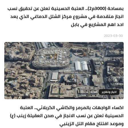
بمساحة (3000م2).. العتبة الحسينية تعلن عن تحقيق نسب
انجاز متقدمة في مشروع مركز الشلل الدماغي الذي يعد
احد اهم المشاريع في بابل
2023-03-30
اخبار وتقارير
اكساء الواجهات بالمرمر والكاشي الكربلائي.. العتبة
الحسينية تعلن عن نسب الانجاز في صحن العقيلة زينب (ع)
وموعد افتتاح مقام التل الزينبي