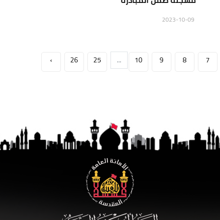
مسجلة ضمن المبادرة
2023-10-09
›
26
25
...
10
9
8
7