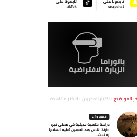
تابعونا على
تابعونا على
tikTok
snapchat
خر المواضيع
اختيار المحررين
الاكثر مشاهدة
قضايا وآراء
دراسة كلامية حديثية في معنى خبر:
«ارتدّ الناس بعد الحسين (عليه السلام)
إلّا ثلاث...