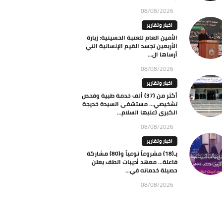
08/08/2026
اخبار وتقارير
الأمين العام للعتبة الحسينية: زيارة
الأربعين تجسد القيم الإنسانية التي
أرساها ال...
08/08/2026
اخبار وتقارير
أكثر من (37) ألف خدمة طبية وفحص
تشخيصي… مستشفى السيدة خديجة
الكبرى (عليها السلام...
08/08/2026
اخبار وتقارير
بـ(18) مشروعاً نوعياً و(80) مشاركة
فاعلة… معهد أديبات الطف يعلن
حصيلة خدماته في...
08/08/2026