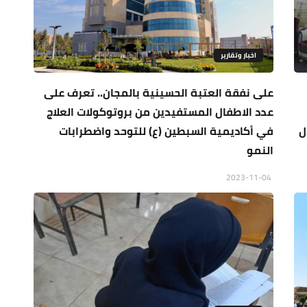
اخبار وتقارير
على نفقة العتبة الحسينية بالمجان.. تعرف على
عدد الاطفال المستفيدين من بروتوكولات العلاج
ل
في أكاديمية السبطين (ع) للتوحد واضطرابات
النمو
2023-11-04