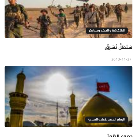
الانتفاضة و الحشد وسبايكر
سَتَظلُّ تُشرِقُ
2018-11-27
الإمام الحسين (عليه السلام)
دموع الظمأ