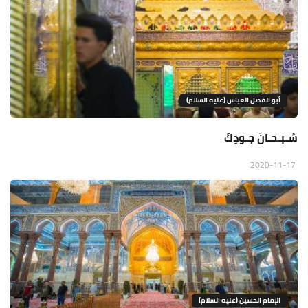
أبو الفضل العباس (عليه السلام)
سُـبـحـانَ جـودِكَ
2020-11-17
الإمام الحسين (عليه السلام)