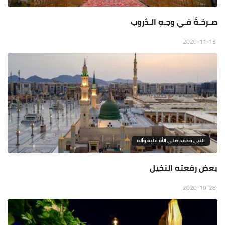
صـرخـةٌ فـي وجـهِ الـدّروب
2020-11-15
النبي محمد صلى الله عليه وآله
بعض رفعته النخيل
2020-10-28