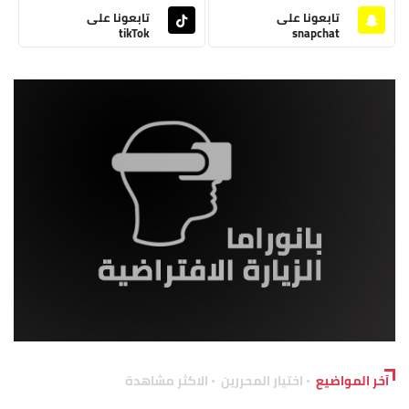
تابعونا على
تابعونا على
tikTok
snapchat
آخر المواضيع
اختيار المحررين
الاكثر مشاهدة