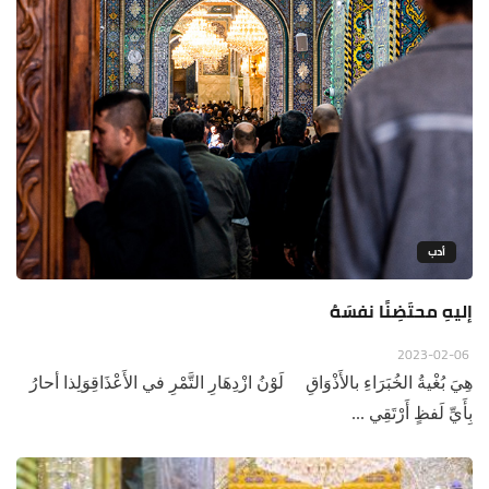
أدب
إليهِ محتَضِنًا نفسَهُ
2023-02-06
هِيَ بُغْيةُ الخُبَرَاءِ بالأَذْوَاقِ لَوْنُ ازْدِهَارِ التَّمْرِ في الأَعْذَاقِوَلِذا أحارُ
بِأَيِّ لَفظٍ أَرْتَقِي ...