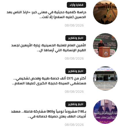
قضايا وآراء
دراسة كلامية حديثية في معنى خبر: «ارتدّ الناس بعد
الحسين (عليه السلام) إلّا ثلاث...
08/08/2026
اخبار وتقارير
الأمين العام للعتبة الحسينية: زيارة الأربعين تجسد
القيم الإنسانية التي أرساها ال...
08/08/2026
اخبار وتقارير
أكثر من (37) ألف خدمة طبية وفحص تشخيصي…
مستشفى السيدة خديجة الكبرى (عليها السلام...
08/08/2026
اخبار وتقارير
بـ(18) مشروعاً نوعياً و(80) مشاركة فاعلة… معهد
أديبات الطف يعلن حصيلة خدماته في...
08/08/2026