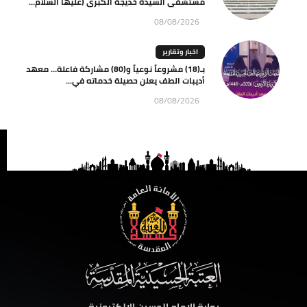
مستشفى السيدة خديجة الكبرى (عليها السلام...
08/08/2026
اخبار وتقارير
بـ(18) مشروعاً نوعياً و(80) مشاركة فاعلة… معهد
أديبات الطف يعلن حصيلة خدماته في...
08/08/2026