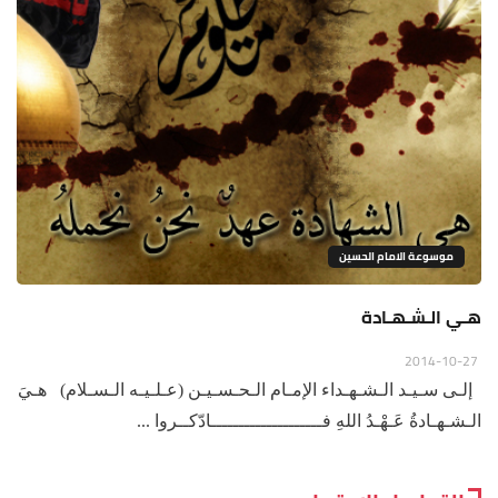
موسوعة الامام الحسين
هـي الـشـهـادة
2014-10-27
إلـى سـيـد الـشـهـداء الإمـام الـحـسـيـن (عـلـيـه الـسـلام) هـيَ
الـشـهـادةُ عَـهْـدُ اللهِ فــــــــــــــــــــادّكــروا ...