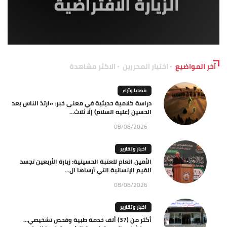
آخر المواضيع
اختيار المحررين
الاكثر مشاهدة
قضايا وآراء
دراسة كلامية حديثية في معنى خبر: «ارتدّ الناس بعد
الحسين (عليه السلام) إلّا ثلاث...
08/08/2026
اخبار وتقارير
الأمين العام للعتبة الحسينية: زيارة الأربعين تجسد
القيم الإنسانية التي أرساها ال...
08/08/2026
اخبار وتقارير
أكثر من (37) ألف خدمة طبية وفحص تشخيصي…