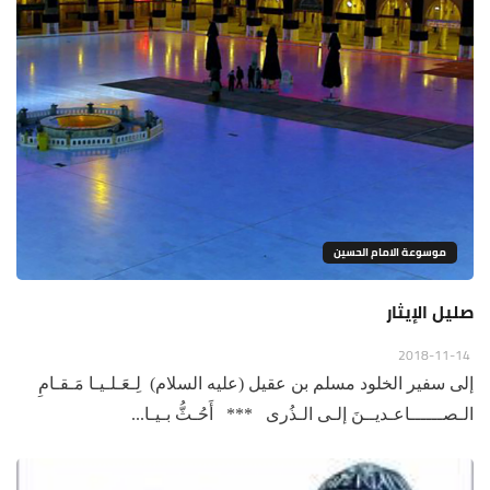
موسوعة الامام الحسين
صليل الإيثار
2018-11-14
إلى سفير الخلود مسلم بن عقيل (عليه السلام) لِـعَـلـيـا مَـقـامِ
الـصــــــاعـديــنَ إلـى الـذُرى *** أَحُـثُّ بـيـا...