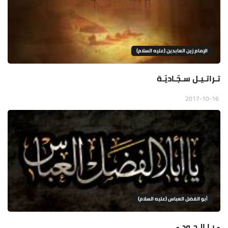
الإمام زين العابدين (عليه السلام)
تـراتـيـل سـجّـاديّـة
2017-10-16
أبو الفضل العباس (عليه السلام)
- يـا الـجـود -