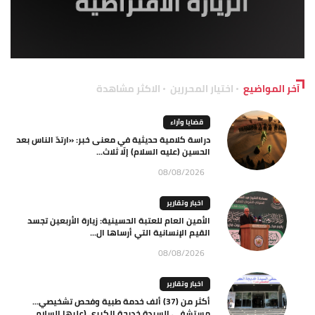
آخر المواضيع
اختيار المحررين
الاكثر مشاهدة
قضايا وآراء
دراسة كلامية حديثية في معنى خبر: «ارتدّ الناس بعد
الحسين (عليه السلام) إلّا ثلاث...
08/08/2026
اخبار وتقارير
الأمين العام للعتبة الحسينية: زيارة الأربعين تجسد
القيم الإنسانية التي أرساها ال...
08/08/2026
اخبار وتقارير
أكثر من (37) ألف خدمة طبية وفحص تشخيصي…
مستشفى السيدة خديجة الكبرى (عليها السلام...