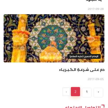
2017-09-28
الإمام الحسين (عليه السلام)
دم عـلـى شـرعـةِ الـكـبـريـاء
2017-09-05
›
2
1
‹
التواصل الاجتماعي