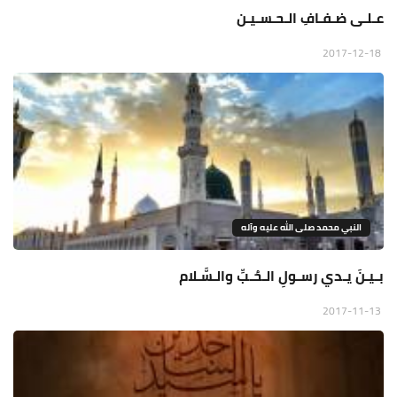
عـلـى ضـفـافِ الـحـسـيـن
2017-12-18
النبي محمد صلى الله عليه وآله
بـيـنَ يـدي رسـولِ الـحُـبِّ والـسَّـلام
2017-11-13