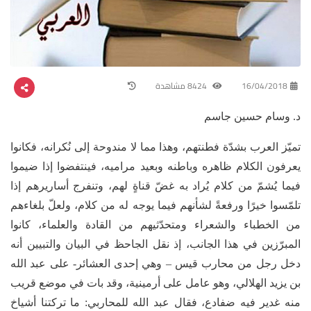
16/04/2018
8424 مشاهدة
د. وسام حسين جاسم
تميّز العرب بشدّة فطنتهم، وهذا مما لا مندوحة إلى نُكرانه، فكانوا
يعرفون الكلام ظاهره وباطنه وبعيد مراميه، فينتفضوا إذا ضيموا
فيما يُشمّ من كلام يُراد به غضّ قناةٍ لهم، وتنفرج أساريرهم إذا
تلمّسوا خيرًا ورفعةً لشأنهم فيما يوجه له من كلام، ولعلّ بلغاءهم
من الخطباء والشعراء ومتحدّثيهم من القادة والعلماء، كانوا
المبرّزين في هذا الجانب، إذ نقل الجاحظ في البيان والتبيين أنه
دخل رجل من محارب قيس – وهي إحدى العشائر- على عبد الله
بن يزيد الهلالي، وهو عامل على أرمينية، وقد بات في موضع قريب
منه غدير فيه ضفادع، فقال عبد الله للمحاربي: ما تركتنا أشياخ