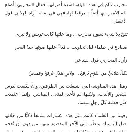
محارب ننام في هذه الليلة، لشدة أصواتها. فقال المحاربي: أصلح
الله الأمير، إنها أضلّت برقعا لها، فهي في بغائه. أراد الهلالي قول
الأخطل:
تنقّ بلا شيء شيوخ محارب ... وما خلتها كانت تريش ولا تبري
ضفادع في ظلماء ليل تجاوبت ... فدلّ عليها صوتها حيةُ البحرِ
وأراد المحاربي قول الشاعر:
لكلّ هلاليٍّ من اللؤمِ بُرقعٌ ... ولابنِ هلالٍ بُرقعٌ وقميصُ
ومثل هذه المناوشة التي اشتعلت بين الطرفين، وإنْ تلبّست لبوس
الشعر والأبيات، ولكنها لم تأخذ المنحى المباشر، وإنما اعتمدت
على فطنة كلّ رجلٍ منهما.
وفيما بين العلماء كانت مثل هذه الإشارات ملمحاً ذكيًّا من خلالها
تصل الرسالة مبطّنة إلى الآخر المقصود منها، من دون أنْ تُقحِم
صاحبها في فجاجة المُلاحاة وصرامة التقريع للخصم، فهي تمثل