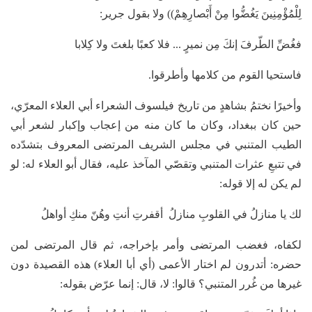
لِلْمُؤْمِنِينَ يَغُضُّوا مِنْ أَبْصارِهِمْ)) ولا بقول جرير:
فغُضِّ الطّرفَ إنكَ مِن نميرٍ ... فلا كعبًا بلغتَ ولا كِلابا
فاستحيا القوم من كلامها وأطرقوا.
وأخيرًا نختمُ بشاهدٍ من تاريخ فيلسوف الشعراء أبي العلاء المعرّي،
حين كان ببغداد، وكان ما كان منه من إعجاب وإكبار لشعر أبي
الطيب المتنبي في مجلس الشريف المرتضى المعروف بتشدّده
في تتبعِ عثرات المتنبي وتقصّي المآخذ عليه، فقال أبو العلاء له: لو
لم يكن له إلا قوله:
لك يا منازلُ في القلوبِ منازلُ أقفرتِ أنتِ وهُنّ منكِ أواهلُ
لكفاه، فغضب المرتضى وأمر بإخراجه، ثم قال المرتضى لمن
حضره: أتدرون لم اختار الأعمى (أي أبا العلاء) هذه القصيدة دون
غيرها من غُرر المتنبي؟ قالوا: لا، قال: إنما عرّض بقوله: