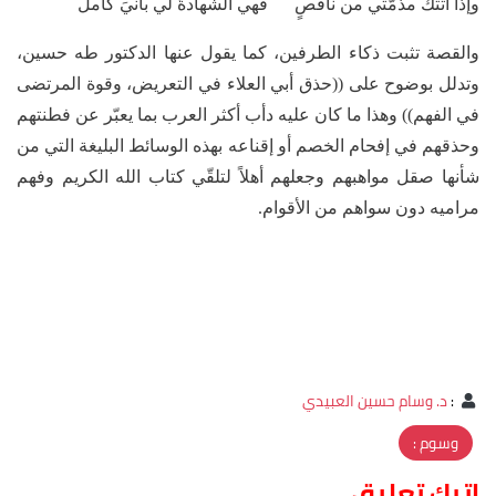
وإذا أتتكَ مذمّتي من ناقصٍ فهي الشهادةُ لي بأنيَ كاملُ
والقصة تثبت ذكاء الطرفين، كما يقول عنها الدكتور طه حسين،
وتدلل بوضوح على ((حذق أبي العلاء في التعريض، وقوة المرتضى
في الفهم)) وهذا ما كان عليه دأب أكثر العرب بما يعبّر عن فطنتهم
وحذقهم في إفحام الخصم أو إقناعه بهذه الوسائط البليغة التي من
شأنها صقل مواهبهم وجعلهم أهلاً لتلقّي كتاب الله الكريم وفهم
مراميه دون سواهم من الأقوام.
:
د. وسام حسين العبيدي
وسوم :
اترك تعليق