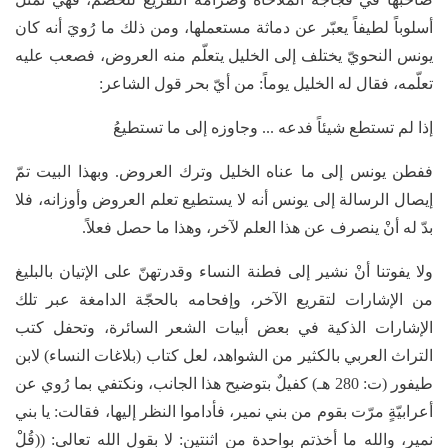
أسلوباً لطيفاً يعبّر عن دماثة مستعملها، ومن ذلك ما رُويَ أنه كان
يونس النحويّ يختلف إلى الخليل يتعلّم منه العروض، فصعب عليه
تعلّمه، فقال له الخليل يوماً: من أيّ بحر قول الشاعر:
إذا لم تستطع شيئاً فدعه ... وجاوزه إلى ما تستطيعُ
ففطن يونس إلى ما عناه الخليل وترك العروض. وبهذا البيت تمّ
إيصال الرسالة إلى يونس أنه لا يستطيع تعلم العروض وأوزانه، فلا
بدّ له أنْ ينصرف عن هذا العلم لآخر، وهذا ما حصل فعلاً.
ولا يفوتنا أنْ نشير إلى فطنة النساء وقدرتهنّ على الإتيان بالبليغ
من الإشارات لتقريع الآخر، وإفحامه بالحجّة الدامغة عبر تلك
الإشارات الذكية في بعض أبيات الشعر السائرة، وتحفل كتب
التراث العربي بالكثير من الشواهد، لعل كتاب (بلاغات النساء) لابن
طيفور (ت: 280 هـ) كفيلٌ بتوضيح هذا الجانب، ونكتفي بما رُوي عن
أعرابيّةٍ مرّت بقوم من بني نمير، فأداموا النظر إليها، فقالت: يا بني
نمير، والله ما أخذتم بواحدة من اثنتين: لا بقول الله تعالى: ((قُلْ