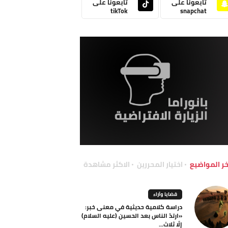
تابعونا على
تابعونا على
tikTok
snapchat
خر المواضيع
اختيار المحررين
الاكثر مشاهدة
قضايا وآراء
دراسة كلامية حديثية في معنى خبر:
«ارتدّ الناس بعد الحسين (عليه السلام)
إلّا ثلاث...