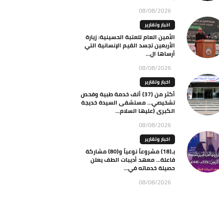
08/08/2026
اخبار وتقارير
الأمين العام للعتبة الحسينية: زيارة
الأربعين تجسد القيم الإنسانية التي
أرساها ال...
08/08/2026
اخبار وتقارير
أكثر من (37) ألف خدمة طبية وفحص
تشخيصي… مستشفى السيدة خديجة
الكبرى (عليها السلام...
08/08/2026
اخبار وتقارير
بـ(18) مشروعاً نوعياً و(80) مشاركة
فاعلة… معهد أديبات الطف يعلن
حصيلة خدماته في...
08/08/2026