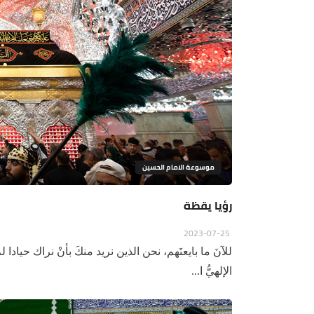
موسوعة الامام الحسين
رؤيا يقظة
2023-07-25
للآنَ ما بايعتَهم، نحن الذين نريد منكَ بأنْ نراك حيادا لم
الإلهيُّ ا...