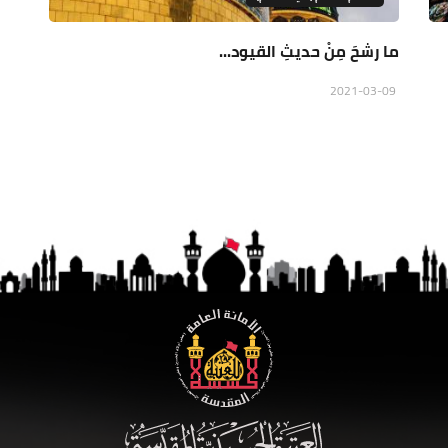
ما رشحَ مِنْ حديثِ القيود...
2021-03-09