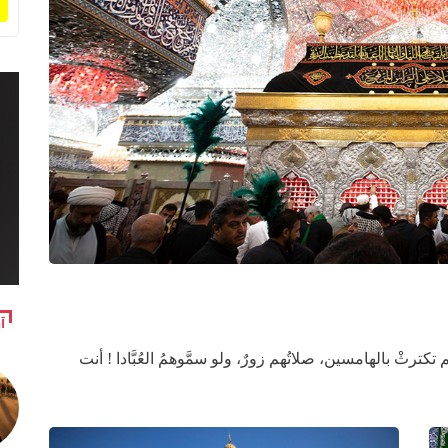
آ
 تكترثْ بالهامسين، صلاتُهم زورٌ، ولو سمَّوهمُ العُبَّادا ! أنت