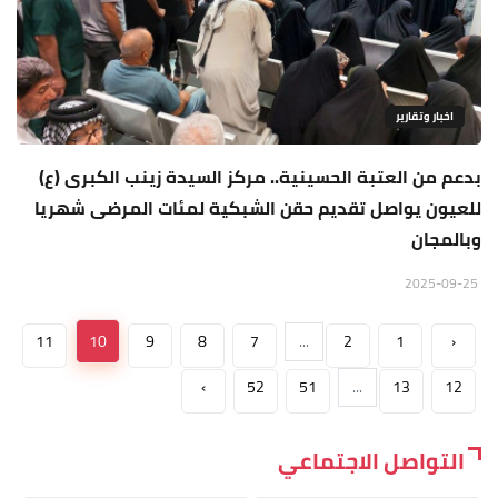
اخبار وتقارير
بدعم من العتبة الحسينية.. مركز السيدة زينب الكبرى (ع)
للعيون يواصل تقديم حقن الشبكية لمئات المرضى شهريا
وبالمجان
2025-09-25
11
10
9
8
7
...
2
1
‹
›
52
51
...
13
12
التواصل الاجتماعي