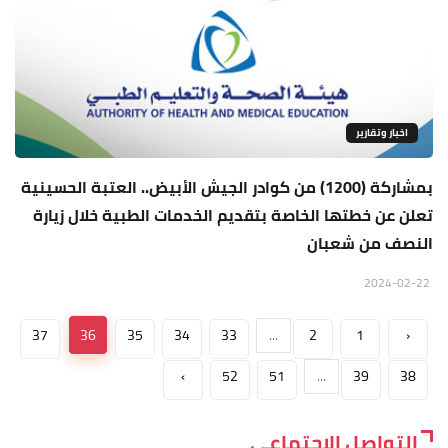
اخبار وتقارير
بمشاركة (1200) من كوادر الجيش الأبيض.. العتبة الحسينية
تعلن عن خطتها الخاصة بتقديم الخدمات الطبية خلال زيارة
النصف من شعبان
2024-02-22
37
36
35
34
33
...
2
1
‹
›
52
51
...
39
38
التواصل الاجتماعي