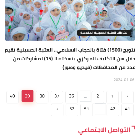
نشاطات العتبة الحسينية المقدسة
تتويج (1500) فتاة بالحجاب الاسلامي.. العتبة الحسينية تقيم
حفل سن التكليف المركزي بنسخته الـ(15) لمشاركات من
عدد من المحافظات (فيديو وصور)
2024-01-06
40
39
38
37
36
...
2
1
‹
›
52
51
...
42
41
التواصل الاجتماعي