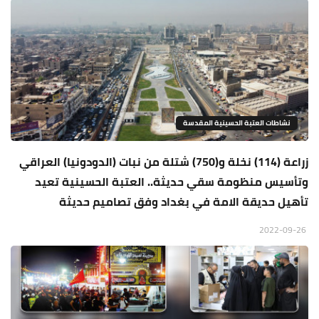
نشاطات العتبة الحسينية المقدسة
زراعة (114) نخلة و(750) شتلة من نبات (الدودونيا) العراقي
وتأسيس منظومة سقي حديثة.. العتبة الحسينية تعيد
تأهيل حديقة الامة في بغداد وفق تصاميم حديثة
2022-09-26