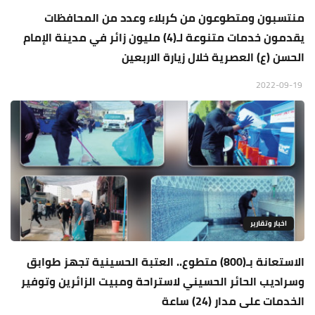
منتسبون ومتطوعون من كربلاء وعدد من المحافظات
يقدمون خدمات متنوعة لـ(4) مليون زائر في مدينة الإمام
الحسن (ع) العصرية خلال زيارة الاربعين
2022-09-19
اخبار وتقارير
الاستعانة بـ(800) متطوع.. العتبة الحسينية تجهز طوابق
وسراديب الحائر الحسيني لاستراحة ومبيت الزائرين وتوفير
الخدمات على مدار (24) ساعة