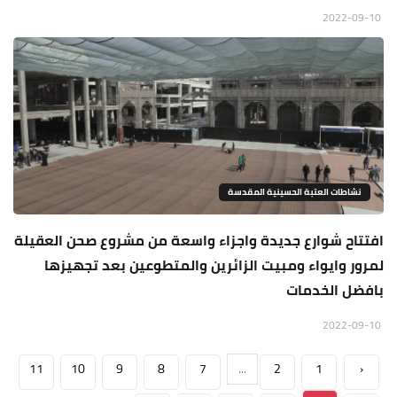
2022-09-10
نشاطات العتبة الحسينية المقدسة
افتتاح شوارع جديدة واجزاء واسعة من مشروع صحن العقيلة
لمرور وايواء ومبيت الزائرين والمتطوعين بعد تجهيزها
بافضل الخدمات
2022-09-10
11
10
9
8
7
...
2
1
‹