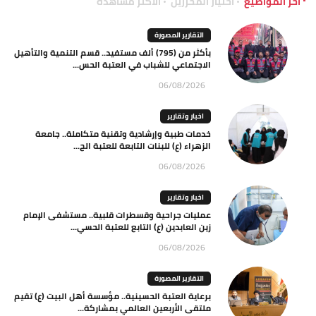
آخر المواضيع
اختيار المحررين
الاكثر مشاهدة
التقارير المصورة
بأكثر من (795) ألف مستفيد.. قسم التنمية والتأهيل
الاجتماعي للشباب في العتبة الحس...
06/08/2026
اخبار وتقارير
خدمات طبية وإرشادية وتقنية متكاملة.. جامعة
الزهراء (ع) للبنات التابعة للعتبة الح...
06/08/2026
اخبار وتقارير
عمليات جراحية وقسطرات قلبية.. مستشفى الإمام
زين العابدين (ع) التابع للعتبة الحسي...
06/08/2026
التقارير المصورة
برعاية العتبة الحسينية.. مؤسسة أهل البيت (ع) تقيم
ملتقى الأربعين العالمي بمشاركة...