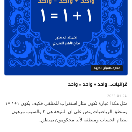
معارف القرآن الكريم
قرآنيات... واحد + واحد = واحد
2022-01-24
مثل هكذا عبارة تكون مثار استغراب للمتلقي فكيف يكون ١+١ =١
ومنطق الرياضيات ينص على ان النتيجة هي ٢ والسبب مرهون
بنظام الحساب ومنطقه لأننا محكومون بمنطق...