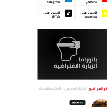
telegram
youtube
تابعونا على
تابعونا على
tikTok
snapchat
خر المواضيع
اختيار المحررين
الاكثر مشاهدة
قضايا وآراء