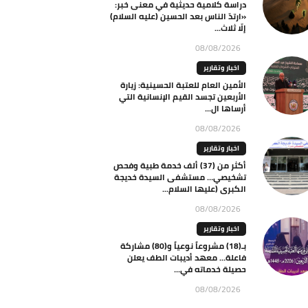
دراسة كلامية حديثية في معنى خبر:
«ارتدّ الناس بعد الحسين (عليه السلام)
إلّا ثلاث...
08/08/2026
اخبار وتقارير
الأمين العام للعتبة الحسينية: زيارة
الأربعين تجسد القيم الإنسانية التي
أرساها ال...
08/08/2026
اخبار وتقارير
أكثر من (37) ألف خدمة طبية وفحص
تشخيصي… مستشفى السيدة خديجة
الكبرى (عليها السلام...
08/08/2026
اخبار وتقارير
بـ(18) مشروعاً نوعياً و(80) مشاركة
فاعلة… معهد أديبات الطف يعلن
حصيلة خدماته في...
08/08/2026