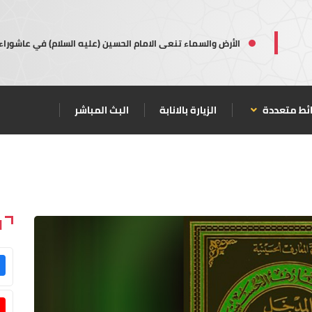
الأرض والسماء تنعى الامام الحسين (عليه السلام) في عاشوراء
ئط متعددة
الزيارة بالانابة
البث المباشر
ا