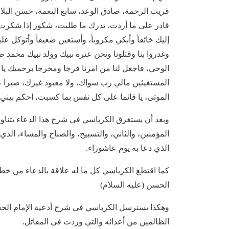
قريب الرحمة، صادق الوعد، سابغ النعمة، حسن البلاء
قادر على ما أردت، تدرك ما طلبت، شكور إذا شكرت، 
إليك خائفاً وأبكي مكروباً، وأستعين ضعيفاً وأتوكل عليك
وغدروا بنا وقتلونا ونحن عترة نبيك وولد نبيك محمد ص
الوحي، فاجعل لنا من امرنا فرجا ومخرجا برحمتك يا 
المستغيثين مالي رب سواك، ولا معبود غيرك، صبرا على 
الموتى، يا قائما على كل نفس بما كسبت، احكم بيني 
وبعد أن يستغرق الكرباسي في شرح هذا الدعاء يتناول
المؤمنين، والثاني، والتسبيح، والصباح والمساء، الذي
الذي دعا به يوم عاشوراء.
كما اقتطع الكرباسي كل ما له علاقة بالدعاء من خط
الحسن (عليه السلام)
وهكذا يسترسل الكرباسي في شرح أدعية الإمام الحس
الظالمين من أعدائه والتي وردت في المقاتل.