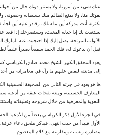
عنك شيء من أمورنا، ولا يستتر دونك حال من أحوالنا، 
يفوتك منا، ولا يمنع الظالم منك بسلطانه وحصونه، ولا
بكثرة، أنت مدركه أين ما سلك، وقادر عليه أين لجأ، 
يستغيث بك إذا خذله المغيث، ويستصرخك إذا قعد عنه ال
الأبواب المرتجة، يصل إليك إذا احتجبت عنه الملوك ا
قبل أن يدعوك له، فلك الحمد سميعاً بصيراً عليماً لطيفاً 
يعود المحقق الكبير الشيخ محمد صادق الكرباسي كما 
إلى مدينته ليقص عليهم ما رآه في مغامراته من أحد
ها هو يعود في جزئه الثاني من الصحيفة الحسينية الكا
المعارف الحسينية، ومعه نفحات عبقة من أدعية سيد ا
اللغوية والمعرفية من خلال شروحه وتعليقاته واستنتا
في الجزء الأول ذكر الكرباسي بعضاً من الأدعية الحس
الأول فيبدأ من حيث انتهى، فيذكر ملحق دعاء عرفة،
مصادره ونسبته ومقارنته مع كلام المعصوم.