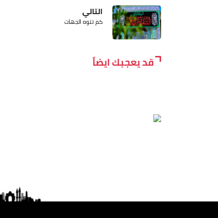
التالي
كم تتوه الجهات
قد يعجبك ايضاً