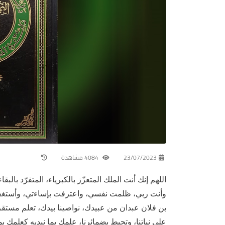
23/07/2023
4084 مشاهدة
اللهم إنك أنت الملك المتعزّز بالكبرياء، المتفرّد بالبقاء
وأنت ربي، ظلمت نفسي، واعترفت بإساءتي، وأستغفر إلي
بن فلان عبدان من عبيدك، نواصينا بيدك، تعلم مستقرنا
على نياتنا، وتحيط بضمائرنا، علمك بما نبديه كعلمك ب