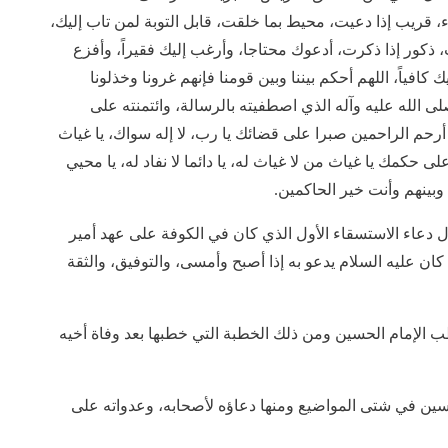
، قريب إذا دعيت، محيط بما خلقت، قابل التوبة لمن تاب إليك،
ذكور إذا ذكرت، أدعوك محتاجا، وأرغب إليك فقيراً، وأفزع
 كافياً، اللهم أحكم بيننا وبين قومنا فإنهم غرونا وخذلونا
لى الله عليه وآله الذي اصطفيته بالرسالة، وائتمنته على
أرحم الراحمين صبرا على قضائك يا رب، لا إله سواك، يا غياث
حكمك يا غياث من لا غياث له، يا دائما لا نفاد له، يا محيي
وبينهم وأنت خير الحاكمين.
 دعاء الاستسقاء الأول الذي كان في الكوفة على عهد أمير
 كان عليه السلام يدعو به إذا أصبح وأمسى، والتوفيق، والثقة
ب الإمام الحسين ومن ذلك الخطبة التي خطبها بعد وفاة أخيه
ين في شتى المواضيع ومنها دعاؤه لأصحابه، وعدواته على