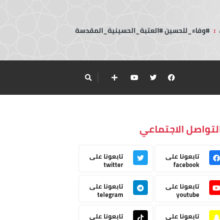
:
#وفاء_للحسين #العتبة_الحسينية_المقدسة
لتواصل الاجتماعي
تابعونا على
تابعونا على
twitter
facebook
تابعونا على
تابعونا على
telegram
youtube
تابعونا على
تابعونا على