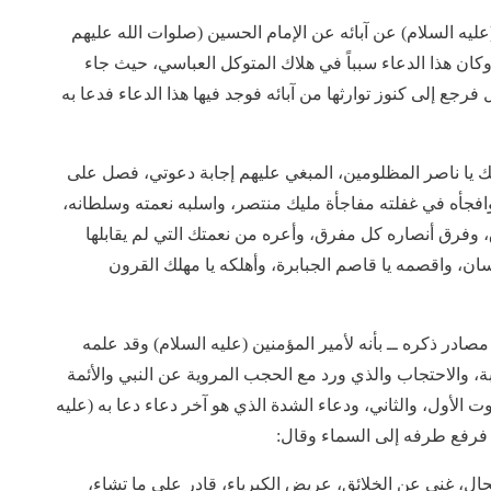
عليه السلام) عن آبائه عن الإمام الحسين (صلوات الله عليهم
كان هذا الدعاء سبباً في هلاك المتوكل العباسي، حيث جاء
فرجع إلى كنوز توارثها من آبائه فوجد فيها هذا الدعاء فدعا به
ألك يا ناصر المظلومين، المبغي عليهم إجابة دعوتي، فصل على
فجأه في غفلته مفاجأة مليك منتصر، واسلبه نعمته وسلطانه،
فرق أنصاره كل مفرق، وأعره من نعمتك التي لم يقابلها
ان، واقصمه يا قاصم الجبابرة، وأهلكه يا مهلك القرون
صادر ذكره ــ بأنه لأمير المؤمنين (عليه السلام) وقد علمه
بة، والاحتجاب والذي ورد مع الحجب المروية عن النبي والأئمة
نوت الأول، والثاني، ودعاء الشدة الذي هو آخر دعاء دعا به (عليه
 فرفع طرفه إلى السماء وقال:
ال، غني عن الخلائق، عريض الكبرياء، قادر على ما تشاء،