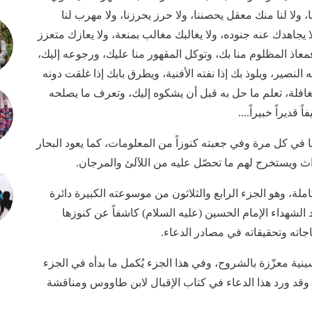
ولا لنا منك معقل يحصننا، ولا حرز يحرزنا، ولا مهرب لنا
 يجاهدك عنه جنوده، ولا يغالبك مغالب بمنعة، ولا يعازك متعزز
فمعاذ المظلوم منا بك، وتوكل المقهور منا عليك، ورجوعه إليك،
نصير، ويلوذ بك إذا نفته الأفنية، ويطرق بابك إذا غلقت دونه
لغافلة، تعلم ما حل به قبل أن يشكوه إليك، وتعرف ما يصلحه
قديراً خبيراً....
في كل مرة وفي جعبته كنوزاً من المعلومات، كما يعود البحار
اث ويستخرج لهم ما تحصّل عليه من اللآلئ والمرجان.
ملة، وهو الجزء الرابع والثلاثون من موسوعته الكبيرة دائرة
لشهداء الإمام الحسين (عليه السلام) كاشفاً عن كنوزها
جاته وتحقيقاته في مصادر الدعاء.
ينية معزّزة بالشروح، وفي هذا الجزء يُكمل ما بدأه في الجزء
 وقد ورد هذا الدعاء في كتاب الإقبال لابن طاووس ومناقشة