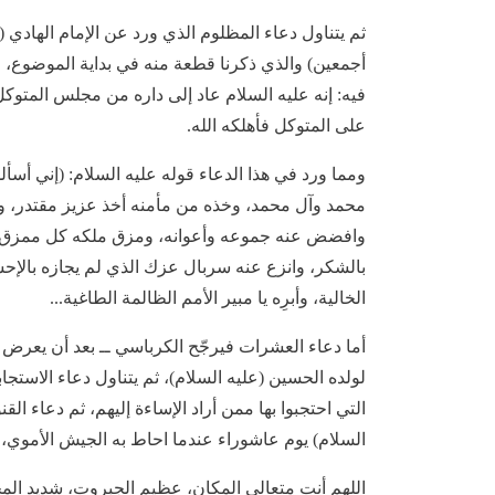
ثم يتناول دعاء المظلوم الذي ورد عن الإمام الهادي (
أجمعين) والذي ذكرنا قطعة منه في بداية الموضوع، و
فيه: إنه عليه السلام عاد إلى داره من مجلس المتوكل 
على المتوكل فأهلكه الله.
ومما ورد في هذا الدعاء قوله عليه السلام: (إني أس
محمد وآل محمد، وخذه من مأمنه أخذ عزيز مقتدر، وا
وافضض عنه جموعه وأعوانه، ومزق ملكه كل ممزق، و
بالشكر، وانزع عنه سربال عزك الذي لم يجازه بالإحس
الخالية، وأبرِه يا مبير الأمم الظالمة الطاغية...
أما دعاء العشرات فيرجّح الكرباسي ــ بعد أن يعرض م
لولده الحسين (عليه السلام)، ثم يتناول دعاء الاستجا
التي احتجبوا بها ممن أراد الإساءة إليهم، ثم دعاء الق
السلام) يوم عاشوراء عندما احاط به الجيش الأموي،
اللهم أنت متعالي المكان، عظيم الجبروت، شديد المح