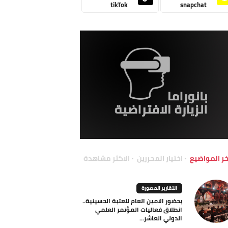
tikTok
snapchat
خر المواضيع
اختيار المحررين
الاكثر مشاهدة
التقارير المصورة
بحضور الامين العام للعتبة الحسينية..
انطلاق فعاليات المؤتمر العلمي
الدولي العاشر...