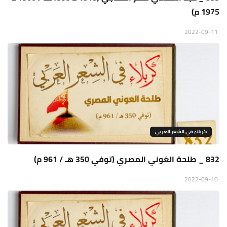
1975 م)‍
2022-09-11
كربلاء في الشعر العربي
832 _ طلحة العَوني المصري (توفي 350 هـ / 961 م)
2022-09-10