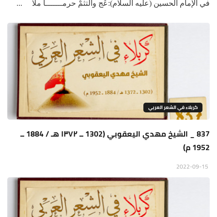
في الإمام الحسين (عليه السلام):عُج والتثمْ حرمـــــــاً ملا ...
كربلاء في الشعر العربي
837 _ الشيخ مهدي اليعقوبي (1302 ــ ١٣٧٢ هـ / 1884 ــ
1952 م)
2022-09-15