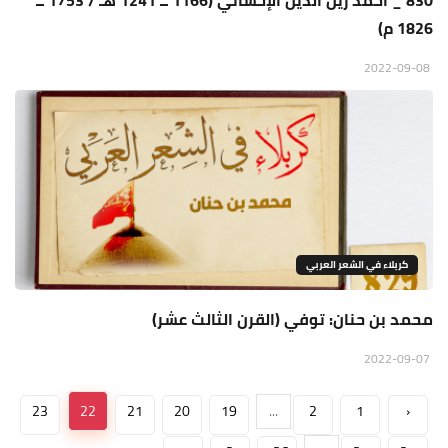
830 _ أحمد زين الدين الإحسائي (1166 ــ 1241 هـ / 1753 ــ
1826 م)
2022-09-08
كربلاء في الشعر العربي
محمد بن حنان: توفي (القرن الثالث عشر)
2022-09-07
23
22
21
20
19
...
2
1
‹