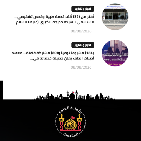
اخبار وتقارير
أكثر من (37) ألف خدمة طبية وفحص تشخيصي…
مستشفى السيدة خديجة الكبرى (عليها السلام...
08/08/2026
اخبار وتقارير
بـ(18) مشروعاً نوعياً و(80) مشاركة فاعلة… معهد
أديبات الطف يعلن حصيلة خدماته في...
08/08/2026