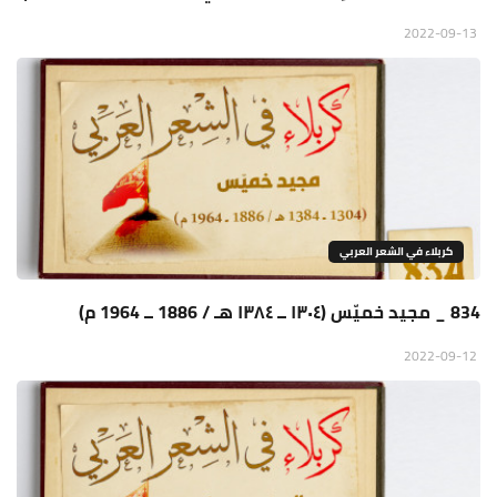
2022-09-13
كربلاء في الشعر العربي
834 _ مجيد خميّس (١٣٠٤ ــ ١٣٨٤ هـ / 1886 ــ 1964 م)
2022-09-12