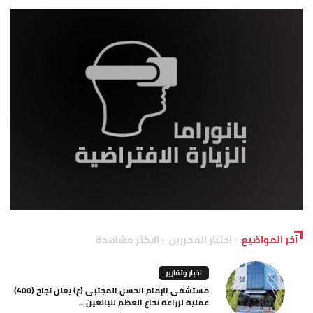
آخر المواضيع
اختيار المحررين
الاكثر مشاهدة
اخبار وتقارير
مستشفى الإمام الحسن المجتبى (ع) يعلن نجاح (400)
عملية لزراعة نخاع العظم للبالغين...