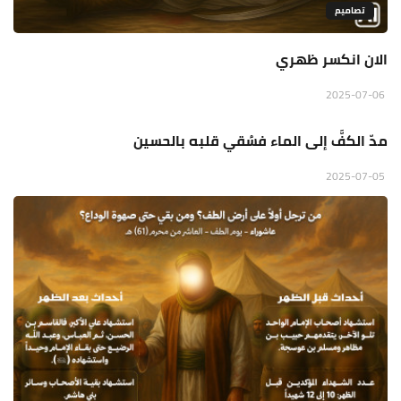
تصاميم
الان انكسر ظهري
موشن جرافيك
2025-07-06
مدّ الكفَّ إلى الماء فسُقي قلبه بالحسين
2025-07-05