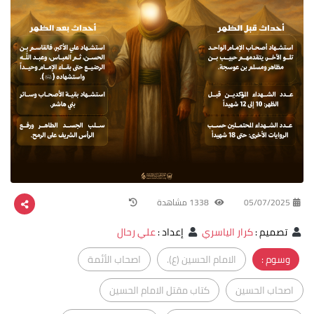
05/07/2025
1338 مشاهدة
تصميم
:
كرار الياسري
إعداد
:
علي رحال
وسوم :
الامام الحسين (ع).
اصحاب الأئمة
اصحاب الحسين
كتاب مقتل الامام الحسين