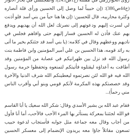
(ج44ص386): (إن حبيباً لما وصل إلى الحسين ورأى قلة أنصاره
وكثرة محاربيه، قال للحسين: (إن ها هنا حياً من بني أسد فلو أذنت
لي لسرت إليهم ودعوتهم إلى نصرتك لعل الله أن يهديهم ويدفع
بهم عنك فأذن له الحسين فسار إليهم حتى وافاهم فجلس في
ناديهم ووعظهم وقال في كلامه: (يا بني أسد قد جئتكم بخير ما أتى
به رائد قومه، هذا الحسين بن علي أمير المؤمنين وابن فاطمة بنت
رسول الله قد نزل بين ظهرانيكم في عصابة من المؤمنين وقد
أطافت به أعداؤه ليقتلوه فأتيتكم لتمنعوه وتحفظوا حرمة رسول
الله فيه فو الله لئن نصرتموه ليعطينكم الله شرف الدنيا والآخرة
وقد خصصتكم بهذه المكرمة لأنكم قومي وبنو أبي وأقرب الناس
مني رحماً)...
فقام عبد الله بن بشير الأسدي وقال: شكر الله سعيك يا أبا القاسم
فو الله لجئتنا بمعركة يستأثر بها المرء الأحب فالأحب، أما أنا فأول
من أجاب وقال معه جماعة مثل جوابه فأستجاب لدعوة حبيب
تسعون مقاتلاً جاؤا معه يريدون الإنضمام إلى معسكر الحسين