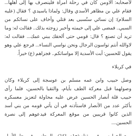
لأصحابه: ألاومن كان في رحلة امرأة فلينصرف بها إلى أهلها...
فقام علي بن مظاهر الأسدي وقال: ولماذا ياسيدي ؟ فقال (عليه
السلام): إن نسائي ستُسبى بعد قتلي وأخاف على نسائكم من
السبي.. فمضى علي إلى خيمته وأخبر زوجته بذلك.. فقالت له: وما
تريد أن تصنع ؟ قال: قومي حتى ألحقك ببني عمك... فقالت له:
لاوالله أنتم تواسون الرجال ونحن نواسي النساء... فرجع علي وهو
يقول للحسين: أبت الأسدية إلا مواساتكم.. فجزاهم (ع) خيراً.
في كربلاء
وصل حبيب وابن عمه مسلم بن عوسجة إلى كربلاء وكان
وصولهما قبل معركة الطف بأيام، والتقيا بالحسين، فلما رأى
حبيب قلة أنصار الحسين عرض عليه محاولة لتعزيز معسكره
بأكثر عدد من الأنصار فاستأذنه في أن يأتي قومه من بني أسد
الذين كانوا قريبين من موقع المعركة فيدعوهم إلى نصرة
الحسين....
روى الخوارزمي في مقتله (ج1ص243)، والمجلسي في بحار الأنوار