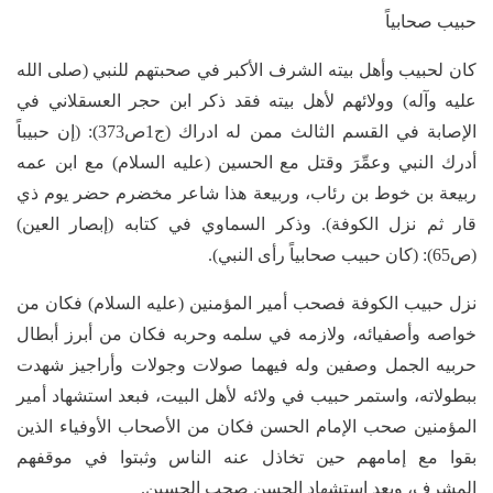
حبيب صحابياً
كان لحبيب وأهل بيته الشرف الأكبر في صحبتهم للنبي (صلى الله
عليه وآله) وولائهم لأهل بيته فقد ذكر ابن حجر العسقلاني في
الإصابة في القسم الثالث ممن له ادراك (ج1ص373): (إن حبيباً
أدرك النبي وعمِّرَ وقتل مع الحسين (عليه السلام) مع ابن عمه
ربيعة بن خوط بن رئاب، وربيعة هذا شاعر مخضرم حضر يوم ذي
قار ثم نزل الكوفة). وذكر السماوي في كتابه (إبصار العين)
(ص65): (كان حبيب صحابياً رأى النبي).
نزل حبيب الكوفة فصحب أمير المؤمنين (عليه السلام) فكان من
خواصه وأصفيائه، ولازمه في سلمه وحربه فكان من أبرز أبطال
حربيه الجمل وصفين وله فيهما صولات وجولات وأراجيز شهدت
ببطولاته، واستمر حبيب في ولائه لأهل البيت، فبعد استشهاد أمير
المؤمنين صحب الإمام الحسن فكان من الأصحاب الأوفياء الذين
بقوا مع إمامهم حين تخاذل عنه الناس وثبتوا في موقفهم
المشرف، وبعد استشهاد الحسن صحب الحسين.