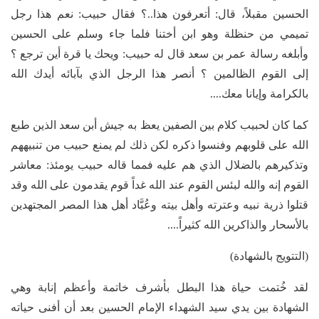
الحسين مقبلاً، قال: أتعرفون هذا..؟ فقال حبيب: نعم هذا رجل
تميمي من حنظلة وهو ابن أختنا فلما جاء وسلم على الحسين
وأبلغه رسالة عمر بن سعد قال له حبيب: ويحك يا قرة أين ترجع ؟
إلى القوم الظالمين ؟ أنصر هذا الرجل الذي بآبائه أيدك الله
بالكرامة وإيانا معك....
كما كان لحبيب كلام بين الصفين يعظ به جيش أبن سعد الذين طبع
الله على قلوبهم وفنسوا ذكره لكن ذلك لم يمنع حبيب من تنبيههم
وتذكيرهم بالضلال الذي هم عليه فمما قاله حبيب يومئذ: معاشر
القوم إنه والله لبئس القوم عند الله غداً قوم يقدمون على الله وقد
قتلوا ذرية نبيه وعترته وأهل بيته وعُبَّاد أهل هذا المصر المجتهدين
بالأسحار والذاكرين الله كثيراً....
(التتويج بالشهادة)
لقد خُتمت حياة هذا البطل بأشرف خاتمة وأعظم إنابة وهي
الشهادة بين يدي سيد الشهداء الإمام الحسين بعد أن أفنى حياته