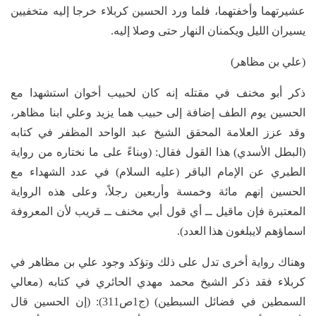
عشيرتهما وأخفتهما، فلما ورد الحسين كربلاء خرجا إليه متخفيين
يسيران الليل ويكمنان النهار حتى وصلا إليه.
(علي بن مظاهر)
ذكر أبو مخنف في مقتله إنه كان لحبيب أخوان استشهدا مع
الحسين يوم الطف إضافة إلى حبيب هما يزيد وعلي ابنا مظاهر،
وقد عزز العلامة المحقق الشيخ عبد الواحد المظفر في كتابه
(البطل الأسدي) هذا القول فقال: (وبناءً على ما نختاره من رواية
الطبري عن الإمام الباقر (عليه السلام) في عدد الشهداء مع
الحسين إنهم مائة وخمسة وأربعين رجلاً، وعلى هذه الرواية
المعتبرة فإن ماقيل ــ أي قول أبي مخنف ــ قريب لأن المعروفة
اسماؤهم لايبلغون هذا العدد).
وهناك رواية أخرى تدل على ذلك وتؤكد وجود علي بن مظاهر في
كربلاء فقد ذكر الشيخ محمد مهدي الحائري في كتابه (معالي
السمطين في فضائل السبطين) (ج1ص311): (إن الحسين قال