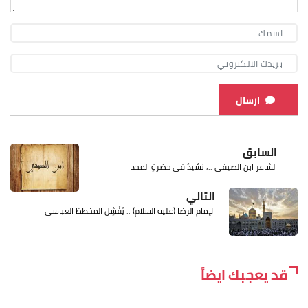
ارسال
السابق
الشاعر ابن الصيفي .., نشيدٌ في حضرةِ المجد
التالي
الإمام الرضا (عليه السلام) .. يُفْشِل المخططَ العباسي
قد يعجبك ايضاً