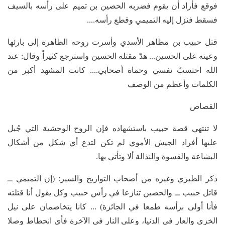
فوقع فأراد أن يقوم فضربه الحصين بن تميم على رأسه بالسيف
فسقط فنزل إليه التميمي وقطع رأسه....
قتل حبيب بن مظاهر الأسدي وأسرت روحه الطاهرة إلى بارئها
وعينه على الحسين... هدّ مقتله الحسين واسترجع كثيراً وقال: عند
الله احتسبُ نفسي وحماة أصحابي.... كانت المشهد أكبر من
الكلمات وأعظم من الوصف
القصاص
لا تنتهي قصة حبيب باستشهاده فإن الروح الوحشية التي جُبل
عليها أفراد الجيش الأموي لم تكن لتدع أي شكل من أشكال
البشاعة والقسوة والنذالة ألا وتأتي بها.
ذكر الطبري وغيره من أصحاب التواريخ والسير: (إن التميمي ــ
قاتل حبيب ــ والحصين تنازعا في رأس حبيب وكل يقول أنا قتلته
فأنا أولى برأسه طمعا في الجائزة) ... كانا يتخاصمان على نيل
الخزي والعار في الدنيا، وعلى النار في الآخرة فأي انحطاط وصلا