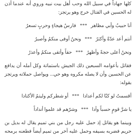
كلها جهاداً في سبيل الله وحب أهل بيت نبيه وروي أنه عندما أذن
له الحسين في القتال خرج وهو يرتجز:
أنا حبيبٌ وأبي مظاهر *** فارسُ هيجاءٍ وحربٍ تسعرُ
أنتم أعد عدّةً وأكثرُ *** ونحنُ أوفى منكمُ وأصبرُ
ونحنُ أعلى حجةً وأظهرُ *** حقاً وأتقى منكمُ وأعذرُ
فقاتل بأعوامه السبعين ذلك الجيش باستماتة وكل أمله أن يدافع
عن الحسين وأن لا يصله مكروه وهو حي... ويواصل حملاته ويرتجز
بقوله:
أقسمتُ لو كنّا لكم أعدادا *** أو شطركم وليتمُ الأكتادا
يا شرَّ قومٍ حسباً وآدا *** وشرّهم قد علموا أنداداً
وبينما هو يقاتل إذ حمل عليه رجل من بني تميم يقال له بديل بن
حريم فضربه بسيفه وحمل عليه آخر من تميم أيضاً فطعنه برمحه