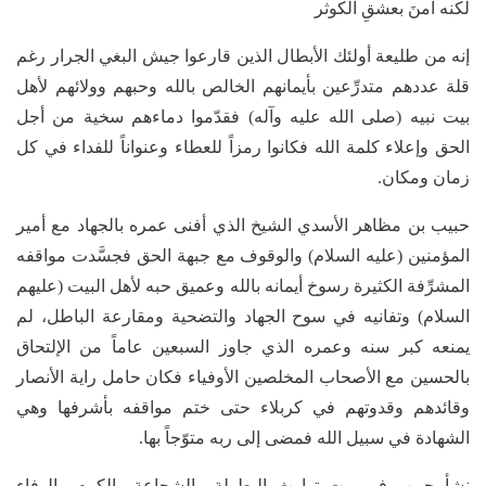
لكنه آمنَ بعشقِ الكوثر
إنه من طليعة أولئك الأبطال الذين قارعوا جيش البغي الجرار رغم
قلة عددهم متدرِّعين بأيمانهم الخالص بالله وحبهم وولائهم لأهل
بيت نبيه (صلى الله عليه وآله) فقدّموا دماءهم سخية من أجل
الحق وإعلاء كلمة الله فكانوا رمزاً للعطاء وعنواناً للفداء في كل
زمان ومكان.
حبيب بن مظاهر الأسدي الشيخ الذي أفنى عمره بالجهاد مع أمير
المؤمنين (عليه السلام) والوقوف مع جبهة الحق فجسَّدت مواقفه
المشرِّفة الكثيرة رسوخ أيمانه بالله وعميق حبه لأهل البيت (عليهم
السلام) وتفانيه في سوح الجهاد والتضحية ومقارعة الباطل، لم
يمنعه كبر سنه وعمره الذي جاوز السبعين عاماً من الإلتحاق
بالحسين مع الأصحاب المخلصين الأوفياء فكان حامل راية الأنصار
وقائدهم وقدوتهم في كربلاء حتى ختم مواقفه بأشرفها وهي
الشهادة في سبيل الله فمضى إلى ربه متوّجاً بها.
نشأ حبيب في بيت توارث البطولة والشجاعة والكرم والوفاء