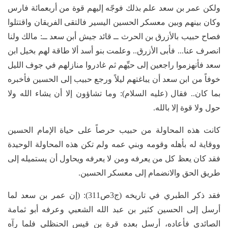
ولكن عمر بن سعد علم بذلك فوجّه إليهم قوة من أربعمائة فارس
وكان بينهم وبين معسكر الحسين اليسير فالتقى الفريقان واقتتلوا
فصاح حبيب بالأزرق بن الحرث ــ قائد جيش أبن سعد ــ: مالك ولنا
انصرف عنا... فأبى الأزرق.. وعلمت بنو أسد ألا طاقة لهم بخيل ابن
سعد فأنهزموا راجعين إلى حيِّهم ثم غادروا منازلهم في جوف الليل
خوفاً من ابن سعد أن يباغتهم ليلاً ورجع حبيب إلى الحسين فأخبره
بما كان.. فقال (عليه السلام): وما تشاؤون إلا أن يشاء الله ولا
حول ولا قوة إلا بالله.
كانت هذه المحاولة من حبيب حرصاً على حياة الإمام الحسين
ووقاية له بأهله وقومه وبني عمه ولم تكن هذه المحاولة الوحيدة
فقد كان يعظ كل من يعرفه ومن لا يعرفه ويحاول أن يستميله إلى
طريق الحق والانضمام إلى معسكر الحسين.
فقد ذكر الطبري في تاريخه (ج3ص311): (إن عمر بن سعد لما
أرسل إلى الحسين كثير بن عبد الله الشعبي وعرفه أبو ثمامة
الصائدي فأعاده، أرسل بعده قرة بن قيس الحنظلي فلما رآه