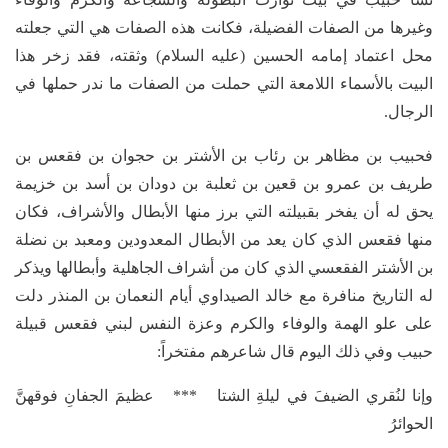
وغيرها من الصفات الفضيلة، فكانت هذه الصفات هي التي جعلته
محل اعتماد إمامه الحسين (عليه السلام) وثقته، فقد زخر هذا
البيت بالأسماء اللامعة التي حملت من الصفات ما ندر حملها في
الرجال.
فحبيب بن مظاهر بن رئاب بن الأشتر بن حجوان بن فقعس بن
طريف بن عمرو بن قعين بن ثعلبة بن دودان بن أسد بن خزيمة
يحق له أن يفخر بقبيلته التي برز منها الأبطال والأشراف، فكان
منها فقعس الذي كان يعد من الأبطال المعدودين ومعبد بن نضلة
بن الأشتر الفقعسي الذي كان من أشراف الجاهلية وأبطالها ويذكر
له التاريخ منافرة مع خالد الصيداوي أيام النعمان بن المنذر دلت
على علو الهمة والوفاء والكرم وعزة النفس لبني فقعس قبيلة
حبيب وفي ذلك اليوم قال شاعرهم مفتخراً:
وإنا لنُقري الضيفَ في ليلةِ الشتا *** عظيمَ الجفانِ فوقهنَّ
الحوائرُ