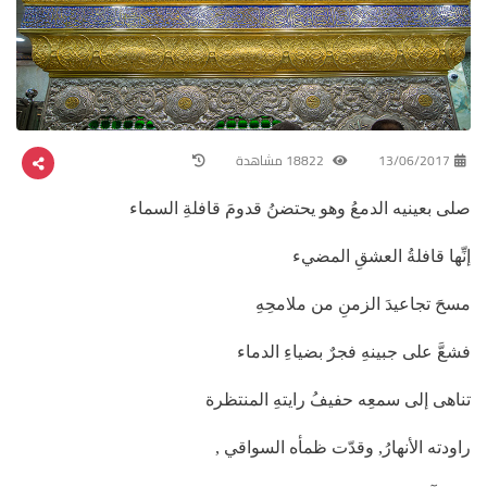
13/06/2017
18822 مشاهدة
صلى بعينيه الدمعُ وهو يحتضنُ قدومَ قافلةِ السماء
إنِّها قافلةُ العشقِ المضيء
مسحَ تجاعيدَ الزمنِ من ملامحِهِ
فشعَّ على جبينهِ فجرٌ بضياءِ الدماء
تناهى إلى سمعِه حفيفُ رايتهِ المنتظرة
راودته الأنهارُ, وقدّت ظمأه السواقي ,