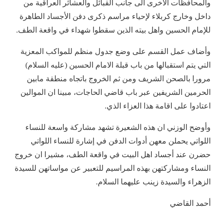
والمحافظات الأخرى الى جانب القبائل والعشائر العراقية من
داخل وخارج كربلاء لإحياء مراسم ذكرى دفن الأجساد الطاهرة
للإمام الحسين واهل بيته الذين سقطوا شهداء في واقعة الطف.
وأضاف عمل القسم على وضع جدول منظم للمواكب المعزية
التي يتم استقبالها من باب قبلة الامام الحسين (عليه السلام)
مرورا بالصحن الشريف ومن ثم الخروج باتجاه منطقة مابين
الحرمين الشريفين عبر باب قاضي الحاجات، مبينا ان الموالين
اعتادوا على اقامة هذا العزاء الذي.
وأوضح الوزني ان هذه الشعيرة تشهد مشاركة واسعة للنساء
اللواتي يحملن معهن أدوات الدفن في إشارة للنساء اللواتي
حضرن عند أجساد اهل البيت في واقعة الطف، مشيرا ان خروج
النساء ومشاركتهن بهذه المراسيم للتعبير عن مواساتهن للسيدة
الزهراء والسيدة زينب عليهما السلام.
أحمد القاضي