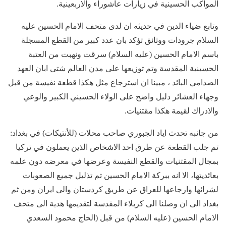
المواكب الحسينية في زيارات عاشوراء والاربعينية.
وتابع ضياء الدين في حديثه ان لدى متحف الامام الحسين عليه
السلام جرودات ووثائق تؤكد بان عدد كبير من القطع المسجلة
باسم الامام الحسين (عليه السلام) سرقت ونهبت من العتبة
الحسينية المقدسة وتم توزيعها على مدن العالم شتى ابان العهد
الصدامي البائد ، مبينا ان استرجاع مثل هكذا قطعة نفيسة من قبل
وجهاء العشائر دليل واضح على الولاء الحسيني الكبير والوعي
والادراك لقيمة هكذا مقتنيات.
من جانبه تحدث اياد الجبوري صاحب محلات (للأنتيكات) في بغداد:
تم جلب القطعة عن طرق احد الاشخاص الذين يعملون في تركيا
بمجال المقتنيات والقطع النفيسة وعرضها في معرضه دون علمه
بعائديتها، الا انه ببركة الامام الحسين تم تذليل جميع الصعوبات
لشرائها وارجاعها للعراق عن طريق كردستان والى ايران ومن ثم
بغداد الى ان وصلنا الى كربلاء المقدسة لتقديمها هدية الى متحف
الامام الحسين (عليه السلام) من قبل (الحاج محمود السعدي