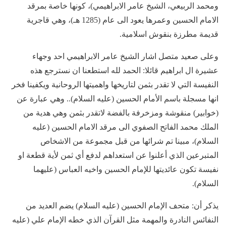
ومحمد الربيعي، الشيخ عامر الابراهيمي)، كونها خاصة بمرقد
الامام الحسين وعمرها يعود الى عام (1285 هـ)، وهي قاجرية
قديمة مطرزة بنقوش اسلامية.
وعلى صعيد متصل اشار الشيخ عامر الابراهيمي احد وجهاء
عشيرة ال ابراهيم قائلا: الحمد لله استطعنا ان نسترجع هذه
النفيسة التي لا تقدر بثمن لتاريخها واهميتها الروحانية ويكفينا فخر
انها مسجلة باسم الأمام الحسين (عليه السلام).. وهي عبارة عن
(خوابير) منقوشة ومزخرفة بالفضة لاتقدر بثمن وهي هدية من
الملك محمد الفاتح الصفوي الى مرقد الامام الحسين (عليه
السلام)، مبينا تم شرائها من قبل مجموعة من الاشخاص
المتبرعين الذي أعلنوا عن استعداهم لدفع أي ثمن لأية قطعة او
نفيسة تكون عائديتها للإمام الحسين واخيه العباس (عليهما
السلام).
يذكر أن: متحف الإمام الحسين (عليه السلام) يضم العديد من
النفائس النادرة والمهمة مثل القرآن الذي خطه الإمام علي (عليه