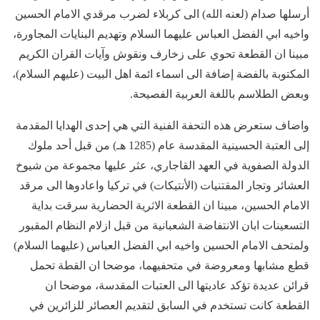
أرسلها صدام (لعنه الله) الى كربلاء لضرب مرقدي الامام الحسين
واخيه ابي الفضل العباس عليهما السلام وتهديم البنايات المجاورة،
مبينا ان القطعة تحوي على زخارف ونقوش وآيات القران الكريم
المكتوبة بالفضة إضافة الى اسماء ائمة اهل البيت (عليهم السلام)،
وبعض الطلاسم باللغة العربية الفصيحة.
واضاف ستعرض هذه التحفة الفنية التي هي إحدى الهدايا المقدمة
إلى العتبة الحسينية المقدسة عام (1285 هـ) من قبل أحد ملوك
الدولة الصفوية في العهد القاجاري، عثر عليها مجموعة من شيوخ
العشائر وتجار المقتنيات (الأنتيكات) في تركيا واعادوها الى مرقد
الامام الحسين، مبينا ان القطعة الاثرية الحضارية سرقت بداية
التسعينات ابان الانتفاضة الشعبانية من قبل ازلام النظام المقبور
ولمتحف الامام الحسين واخيه ابي الفضل العباس (عليهما السلام)
قطع مشابها ومعروضة في متحفيهما، موضحا ان القطة تحمل
قرائن عديدة تؤكد عاديتها الى العتبات المقدسة، موضحا ان
القطعة كانت تستخدم في السابق لتقديم العصائر للزائرين في