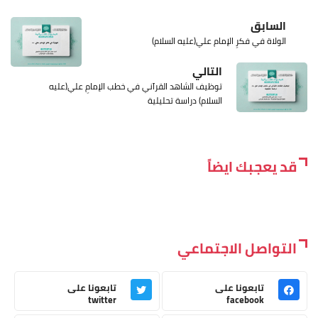
السابق
الولاة في فكرِ الإمام علي(عليه السلام)
التالي
توظيف الشاهد القرآني في خطب الإمامِ علي(عليه
السلام) دراسة تحليلية
قد يعجبك ايضاً
التواصل الاجتماعي
تابعونا على
تابعونا على
twitter
facebook