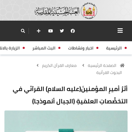
الرئيسية
اخبار ونشاطات
البث المباشر
الزيارة بالانا
الصفحة الرئيسية
معارف القرآن الكريم
البحوث القرأنية
أثرُ أميرِ المؤمنينَ(عليه السلام) القرآئي في
التخصُّصاتِ العلمَيةِ (الجبال أنموذجا)