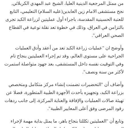
من ممثل المرجعية الدينية العليا، الشيخ عبد المهدي الكربلائي,
نجح مستشفى الامام زين العابدين(عليه السلام) التعليمي، التابع
للعتبة الحسينية المقدسة، باجراء أول عمليتين لزراعة الكبد تجرى
بالتزامن في العراق، وذلك في خطوة تعد نقلة نوعية في القطاع
الصحي العراقي".
وأوضح ان "عمليات زراعة الكبد تعد من أعقد وأدق العمليات
الجراحية على مستوى العالم، وقد تم إجراء العمليتين بنجاح تام
وفي التوقيت نفسه داخل المستشفى، بعد جهود متواصلة استمرت
لأكثر من سنة ونصف".
وأضاف أن "التحضيرات تضمنت إنشاء مركز متكامل ومتخصص
بزراعة الكبد، وتجهيزه بأحدث الأجهزة الطبية المتطورة، فضلا عن
تهيئة صالات العمليات والإفاقة والعناية المركزة، إلى جانب ردهات
رقود المرضى وفق أعلى المعايير الطبية".
وتابع أن "العمليتين تكللتا بنجاح باهر، ما يمثل بداية مهمة لإجراء