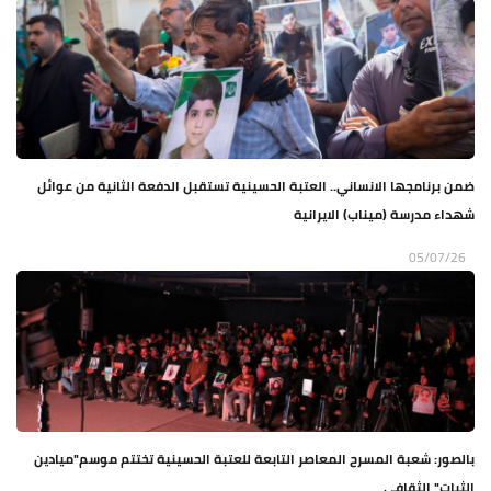
ضمن برنامجها الانساني.. العتبة الحسينية تستقبل الدفعة الثانية من عوائل
شهداء مدرسة (ميناب) الايرانية
05/07/26
بالصور: شعبة المسرح المعاصر التابعة للعتبة الحسينية تختتم موسم"ميادين
الثبات" الثقافي