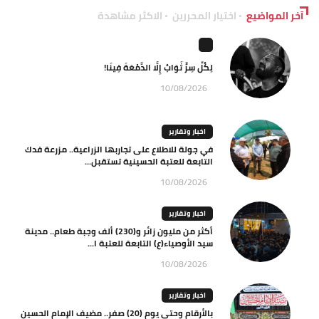
آخر المواضيع
اختيار المحررين
الاكثر مشاهدة
لِكُلِّ سِرٍّ ثَوَابٌ إِلَّا الدَّمْعَةَ فِينَا!
10/08/2026
اخبار وتقارير
في جولة للاطلاع على تجاربها الزراعية.. مزرعة فدك
التابعة للعتبة الحسينية تستقبل...
10/08/2026
اخبار وتقارير
أكثر من مليون زائر و(230) ألف وجبة طعام.. مدينة
سيد الأوصياء(ع) التابعة للعتبة ا...
10/08/2026
اخبار وتقارير
بالأرقام وحتى يوم (20) صفر.. مضيف الإمام الحسين