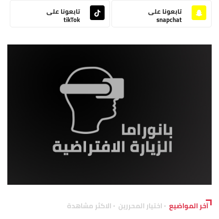
تابعونا على
تابعونا على
tikTok
snapchat
آخر المواضيع
اختيار المحررين
الاكثر مشاهدة