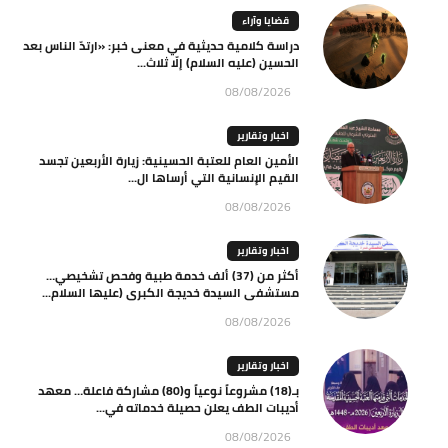
قضايا وآراء
دراسة كلامية حديثية في معنى خبر: «ارتدّ الناس بعد
الحسين (عليه السلام) إلّا ثلاث...
08/08/2026
اخبار وتقارير
الأمين العام للعتبة الحسينية: زيارة الأربعين تجسد
القيم الإنسانية التي أرساها ال...
08/08/2026
اخبار وتقارير
أكثر من (37) ألف خدمة طبية وفحص تشخيصي…
مستشفى السيدة خديجة الكبرى (عليها السلام...
08/08/2026
اخبار وتقارير
بـ(18) مشروعاً نوعياً و(80) مشاركة فاعلة… معهد
أديبات الطف يعلن حصيلة خدماته في...
08/08/2026