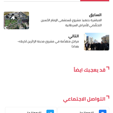
السابق
المباشرة بتنفيذ مشروع مُستشفى الإمام الحُسين
التخصُّصي للأمراض السرطانية
التالي
مراحل متقدِّمة في مشروع مدينة الزائرين (كربلاء-
بغداد)
قد يعجبك ايضاً
التواصل الاجتماعي
تابعونا على
تابعونا على