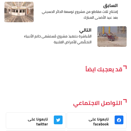
السابق
إفتتاح ثلاث مقاطع من مشروع توسعة الحائر الحسيني
بعد عيد الأضحى المبارك
التالي
المُباشرة بتنفيذ مشروع مُستشفى خاتم الأنبياء
التخصُّصي للأمراض القلبية
قد يعجبك ايضاً
التواصل الاجتماعي
تابعونا على
تابعونا على
twitter
facebook