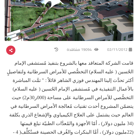
02/11/2012
19094 مشاهدة
قامت الشركة المتعاقد معها بالشروع بتنفيذ مُستشفى الإمام
الحُسين ( عليه السلام) التخصُّصي للأمراض السرطانية ولتفاصيلٍ
أكثر تحدَّث إلينا المهندس فوزي الشاهر قائلاً : " تمَّت المباشرة
بالأعمال التنفيذية في مُستشفى الإمام الحُسين ( عليه السلام)
التخصُّصي للأمراض السرطانية على مساحة (000ر30م2) حيث
يتضمّن المشروع أحدث تقنيات مُعالجة الأمراض السرطانية في
العالم حيث يشتمل على العلاج الكيمياوي والإشعاع الذري بكلفة
(34 مليون دولار) ، أمّا الأجهزة والمُعدَّات الطبيّة تبلغ قيمتها
(22مليون دولار) ، أمَّا البنكرات والغُرف الحصينة فستُكلِّف( 4 -