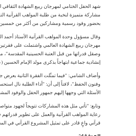
شهد الحفل الختامي لمهرجان ربيع الشهادة الثقافي 
مشاركة متميزة لنخبة من طلبة المواهب القرآنية التاب
بحضور وفود رسمية ومشاركين من أكثر من خمسين 
وقال مسؤول وحدة المواهب القرآنية الأستاذ أحمد 
مهرجان ربيع الشهادة العالمي واشتملت على فقرتين ق
وصقل قدراتها من قبل العتبة الحسينية المقدسة"، مب
إنشادية جماعية ابتهاجاً بذكرى مولد الإمام الحسين (ع
وأضاف الشامي: "فيما تمثّلت الفقرة الثانية بعرض ج
وفنون الحفظ"، لافتاً إلى أن: "أداء الطلبة نال استح
الأسئلة التي وجهها إليهم جمهور الحفل والوفود المش
وتابع: "تأتي مثل هذه المشاركات تتويجاً لجهود متواص
رعاية المواهب القرآنية والعمل على تطوير قدراتهم ف
قرآني واعٍ قادر على تمثيل المشروع القرآني في المح