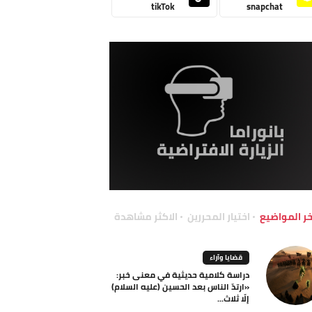
tikTok
snapchat
خر المواضيع
اختيار المحررين
الاكثر مشاهدة
قضايا وآراء
دراسة كلامية حديثية في معنى خبر:
«ارتدّ الناس بعد الحسين (عليه السلام)
إلّا ثلاث...