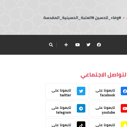
:
#وفاء_للحسين #العتبة_الحسينية_المقدسة
لتواصل الاجتماعي
تابعونا على
تابعونا على
twitter
facebook
تابعونا على
تابعونا على
telegram
youtube
تابعونا على
تابعونا على