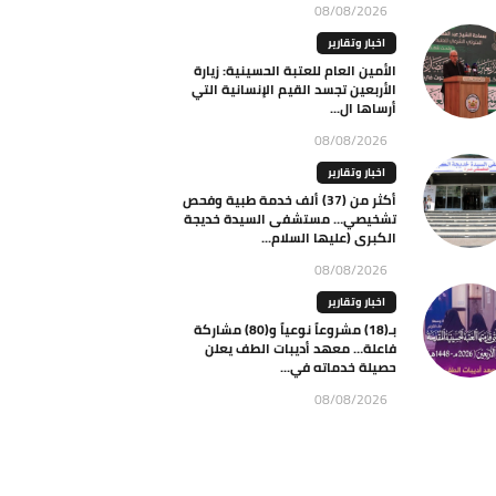
08/08/2026
اخبار وتقارير
الأمين العام للعتبة الحسينية: زيارة
الأربعين تجسد القيم الإنسانية التي
أرساها ال...
08/08/2026
اخبار وتقارير
أكثر من (37) ألف خدمة طبية وفحص
تشخيصي… مستشفى السيدة خديجة
الكبرى (عليها السلام...
08/08/2026
اخبار وتقارير
بـ(18) مشروعاً نوعياً و(80) مشاركة
فاعلة… معهد أديبات الطف يعلن
حصيلة خدماته في...
08/08/2026