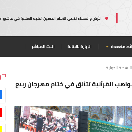
الأرض والسماء تنعى الامام الحسين (عليه السلام) في عاشوراء
ئط متعددة
الزيارة بالانابة
البث المباشر
لأنشطة الدولية
ا
ر من (٥٠) دولة.. المواهب القرآنية تتألق في ختام مهرجان ربيع