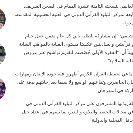
العالمي بنسخته الثامنة عشرة المقام في الصحن الشريف،
عة لمركز التبليغ القرآني الدولي في العتبة الحسينية المقدسة،
دولة.
الشامي: "إن مشاركة الطلبة تأتي كل عام ضمن حفل ختام
رآنيتين وإنشاديتين عكستا مستوى العناية بالمواهب الشابة
يناً أن: "الفقرة الأولى خُصّصت لتقديم تواشيح عبر عروض
ليه السلام)".
ماعي لحفظة القرآن الكريم أظهروا فيه جودة الإتقان ومهارات
سان الحاضرين وتفاعلهم الواسع ولا سيما بعد إجابتهم بدقة على
اركة في المهرجان".
لة يبذلها المشرفون على مركز التبليغ القرآني الدولي في
ي مجالات الحفظ والتلاوة والتدبر، بما يسهم في إعداد جيل
افل المحلية والدولية".