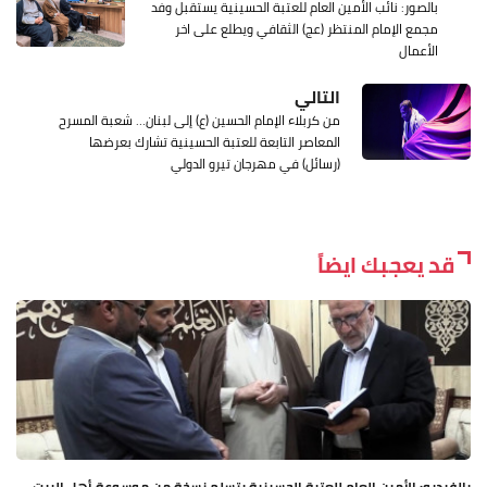
بالصور: نائب الأمين العام للعتبة الحسينية يستقبل وفد
مجمع الإمام المنتظر (عج) الثقافي ويطلع على اخر
الأعمال
التالي
من كربلاء الإمام الحسين (ع) إلى لبنان… شعبة المسرح
المعاصر التابعة للعتبة الحسينية تشارك بعرضها
(رسائل) في مهرجان تيرو الدولي
قد يعجبك ايضاً
بالفيديو: الأمين العام للعتبة الحسينية يتسلم نسخة من موسوعة أهل البيت