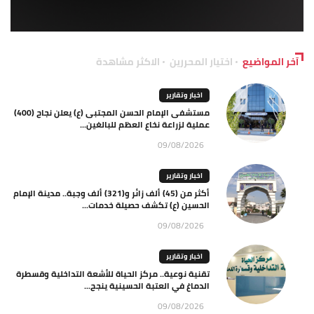
آخر المواضيع
اختيار المحررين
الاكثر مشاهدة
اخبار وتقارير
مستشفى الإمام الحسن المجتبى (ع) يعلن نجاح (400)
عملية لزراعة نخاع العظم للبالغين...
09/08/2026
اخبار وتقارير
أكثر من (45) ألف زائر و(321) ألف وجبة.. مدينة الإمام
الحسين (ع) تكشف حصيلة خدمات...
09/08/2026
اخبار وتقارير
تقنية نوعية.. مركز الحياة للأشعة التداخلية وقسطرة
الدماغ في العتبة الحسينية ينجح...
09/08/2026