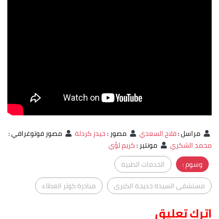
مراسل
:
فلاح السعدي
مصور
:
حيدر كردلة
مصور فوتوغرافي
:
محمد الشكري
مونتير
:
كريم لؤي
وسوم :
الخدمات الطبية
مستشفى السيدة خديجة الكبرى
مبادرة كوثر العطاء
اترك تعليق