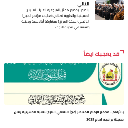
التالي
بالصور: بحضور ممثل المرجعية العليا.. العتبتان
الحسينية والعلوية تطلقان فعاليات مؤتمر الميرزا
النائيني (نسخة العراق) بمشاركة أكاديمية ودينية
واسعة في مدينة النجف
قد يعجبك ايضاً
بالأرقام… مجمع الإمام المنتظر (عج) الثقافي التابع للعتبة الحسينية يعلن
حصيلة برامجه لعام 2025