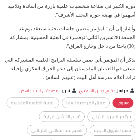
دوره الكبير في صناعة شخصيات علمية بارزة من أساتذة وتلاميذ
أسهموا في نهضة حوزة النجف الأشرف".
وأشار إلى أن "المؤتمر يتضمن جلسات بحثية ستعقد يوم غد
الجمعة (28تشرين الثاني\ نوفمبر) في العتبة الحسينية، بمشاركة
(30) باحثا من داخل وخارج العراق".
يذكر أن المؤتمر يأتي ضمن سلسلة البرامج العلمية المشتركة التي
تسعى فيها العتبتان المقدستان إلى دعم الحراك الفكري وإحياء
تراث أعلام مدرسة أهل البيت (عليهم السلام) .
مراسل
:
فلاح حسن السعدي
تحرير
:
مصطفى احمد باهض
وسوم :
ممثل المرجعية العليا
العتبة العلوية المقدسة
مؤتمر الميرزا النائيني
قسم الشؤون الدينية
قسم الشؤون الدينية
الشيخ عبد المهدي الكربلائي