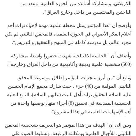
الكربلائي، وبمشاركة أساتذة من الحوزة العلمية، وعدد من
الباحثين والمختصين من داخل وخارج العراق".
وأوضح أن "هذا المؤتمر يمثل محطة علمية مهمة لإحياء تراث أحد
أعلام الفكر الأصولي في الحوزة العلمية، فالمحقق النائيني لم يكن
مجرد عالم، بل مدرسة كاملة في المنهج والتحقيق والتدريس".
وأضاف أن " الجلسة الافتتاحية شهدت حضورا واسعا، بمشاركة
(500) شخصية علمية ودينية وأكاديمية من داخل العراق وخارجه".
وتابع أن "من أبرز منجزات المؤتمر إطلاق موسوعة المحقق
النائيني المؤلفة من (40) جزءا، حيث شارك مجمع الإمام الحسين
عليه السلام لتحقيق تراث أهل البيت (عليهم السلام)، التابع للعتبة
الحسينية المقدسة في تحقيق (8) أجزاء منها، بوصفها واحدة من
أهم الإسهامات العلمية في هذا المشروع".
وبين الى ان" الهدف من هذا المؤتمر هو التعريف بشخصية المحقق
النائيني، للأجيال العلمية وبمكانته الرفيعة، وتسليط الضوء على