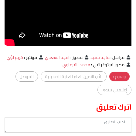
مراسل
:
ماجد حميد
مصور
:
امجد السعدي
مونتير
:
كريم لؤي
مصور فوتوغرافي
:
محمد القرعاوي
وسوم :
نائب الامين العام للعتبة الحسينية
الموصل
إعلاميي نينوى
اترك تعليق