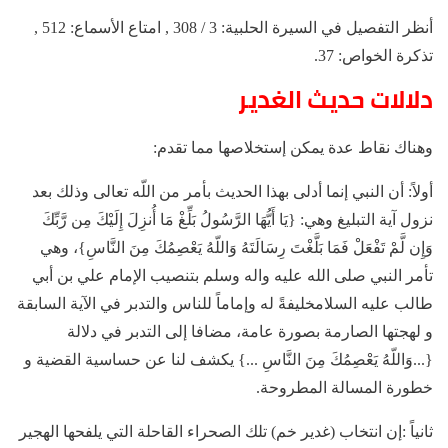
أنظر التفصيل في السيرة الحلبية: 3 / 308 , امتاع الأسماع: 512 ,
تذكرة الخواص: 37.
دلالات حديث الغدير
وهناك نقاط عدة يمكن إستخلاصها مما تقدم:
أولاً: أن النبي إنما أدلى بهذا الحديث بأمر من اللّه تعالى وذلك بعد
نزول آية التبليغ وهي: {يَا أَيُّهَا الرَّسُولُ بَلِّغْ مَا أُنزِلَ إِلَيْكَ مِن رَّبِّكَ
وَإِن لَّمْ تَفْعَلْ فَمَا بَلَّغْتَ رِسَالَتَهُ وَاللّهُ يَعْصِمُكَ مِنَ النَّاسِ}، وهي
تأمر النبي صلى الله عليه واله وسلم بتنصيب الإمام علي بن أبي
طالب عليه السلامخليفةً له وإماماً للناس والتدبر في الآية السابقة
و لهجتها الصارمة بصورة عامة، مضافا إلى التدبر في دلالة
{...وَاللّهُ يَعْصِمُكَ مِنَ النَّاسِ ...} يكشف لنا عن حساسية القضية و
خطورة المسالة المطروحة.
ثانياً :إن انتخاب (غدير خم) تلك الصحراء القاحلة التي يلفحها الهجير