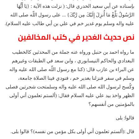
بإسناده عن أبي سعيد الخدري قال: ( نزلت هذه الآية : {يَا أَيُّهَا
الرَّسُولُ بَلِّغْ مَا أُنزِلَ إِلَيْكَ مِن رَّبِّكَ} ... على رسول اللّه صلى الله
عليه واله وسلم يوم غدير خم في علي بن أبي طالب عليه السلام).
نص حديث الغدير في كتب المخالفين
ما رواه احمد بن حنبل ورواه عنه جملة من المحدثين كالخطيب
البغدادي والحاكم النيسابوري ، وابن سعد في الطبقات وغيرهم
عن البراء بن عازب قال: (كنا مع رسول اللّه صلى الله عليه واله
وسلم في سفر فنزلنا بغدير خم ، فنودي فينا الصلاة جامعة،
وكُسح لرسول الله صلى الله عليه واله وسلمتحت شجرتين فصلى
الظهر واخذ بيد علي عليه السلام فقال: (ألستم تعلمون أني أولى
بالمؤمنين من أنفسهم؟
قالوا: بلى
قال :(ألستم تعلمون أني أولى بكل مؤمن من نفسه)؟ قالوا بلى.