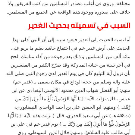
مختلفة، وروي في أغلب مصادر المسلمين من كتب الفريقين ولا
خلاف على صدوره ووجود هذه الواقعة عن الجميع من المسلمين.
السبب في تسميته بحديث الغدير
أما نسبة الحديث إلى الغدير فيعود سببه إلى أن النبي أدلى بهذا
الحديث على أرض غدير خم في اجتماع حاشد يضم ما يربو على
مائة ألف من المسلمين و ذلك بعد رجوعه من أداء مناسك الحج
في آخر سنة من حياته المباركة وقد صرّح الكثير من المفسرين
بأن نزول آية التبليغ كان في يوم الغدير لدى رجوع النبي صلى الله
عليه واله وسلم من حجة الوداع في مكان يسمى بـ (غدير خم)
منهم: أبو الفضل شهاب الدين محمود الآلوسي البغدادي عن ابن
عباس، قال: نزلت الآية: { يَا أَيُّهَا الرَّسُولُ بَلِّغْ مَا أُنزِلَ إِلَيْكَ مِن
رَّبِّكَ...} ومنهم: ابو الحسن علي بن أحمد الواحدي النيسابوري،
(ت468 هـ ) عن أبي سعيد الخدري، قال: ( نزلت هذه الآية :{ يَا أَيُّهَا
الرَّسُولُ بَلِّغْ مَا أُنزِلَ إِلَيْكَ مِن رَّبِّكَ ... } يوم غدير خم في علي بن
أبي طالب عليه السلام)، ومنهم:جلال الدين السيوطي، روى