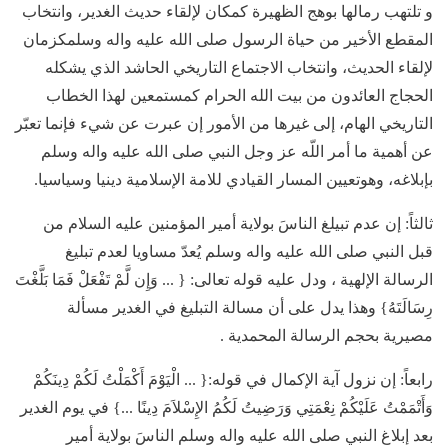
و تلتهب رمالها بوهج الظهيرة كمكان لإلقاء حديث الغدير، وانتخاب
المقطع الأخير من حياة الرسول صلى الله عليه واله وسلمكزمان
لإلقاء الحديث، وانتخاب الاجتماع التاريخي الحاشد الذي يشكله
الحجاج العائدون من بيت الله الحرام كمستمعين لهذا الخطاب
التاريخي الهام، إلى غيرها من الأمور إن عبرت عن شيء فإنما تعبّر
عن أهمية ما أمر اللّه عز وجل النبي صلى الله عليه واله وسلم
بإبلاغه، وهوتعيين المسار القيادي للامة الإسلامية دينيا وسياسيا.
ثالثاً: إن عدم تبيلغ الناسَ بولاية أمير المؤمنين عليه السلام من
قبل النبي صلى الله عليه واله وسلم يُعدّ مساويا لعدم تبليغ
الرسالة الإلهية ، ودل عليه قوله تعالى: { ... وَإِن لَّمْ تَفْعَلْ فَمَا بَلَّغْتَ
رِسَالَتَهُ} وهذا يدل على أن مسالة التبليغ في الغدير مسألة
مصيرية بحجم الرسالة المحمدية .
رابعاً: إن نزول آية الإكمال في قوله:{ ... الْيَوْمَ أَكْمَلْتُ لَكُمْ دِينَكُمْ
وَأَتْمَمْتُ عَلَيْكُمْ نِعْمَتِي وَرَضِيتُ لَكُمُ الإِسْلاَمَ دِينًا ...} في يوم الغدير
بعد إبلاغ النبي صلى الله عليه واله وسلم الناسَ بولاية أمير