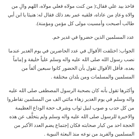
فاخذ بيد علي فقال:( من كنت مولاه فعلي مولاه، اللهم والِ من
والاه وعادِ من عاداه، فلقيه عمر بعد ذلك فقال له: هنيئا يا ابن أبي
طالب أصبحت وأمسيت مولى كل مؤمن ومؤمنة).
عدد المسلمين الذين حضروا في غدير خم.
الجواب: اختلفت الأقوال في عدد الحاضرين في يوم الغدير عندما
نصب رسول الله صلى الله عليه واله وسلم علياً خليفة و إماماً
بعده، فأقل الأقوال تقول بأن الحضور كانوا سبعين ألفاً من
المسلمين والمسلمات ومن بلدان مختلفة .
وأكثرها تقول بأنه كان بصحبة الرسول المصطفى صلى الله عليه
واله وسلم في يوم الغدير زهاء مائتي الف من المسلمين تقاطروا
من كل حدب و صوب لنيل ثواب وشرف حجة الوداع العظيمة
والاخيرة للرسول صلى الله عليه واله وسلم ولم يتخلَّف عن هذه
الحجة احد من كبار صحابته فكان إجتماع يضم العدد الأكبر من
المسلمين والفريد من نوعه منذ البعثة النبوية .