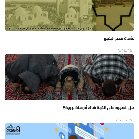
مأساة هدم البقيع
13/04/24
هل السجود على التربة شرك أم سنة نبوية؟!
21/01/25