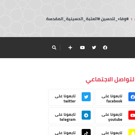
:
#وفاء_للحسين #العتبة_الحسينية_المقدسة
لتواصل الاجتماعي
تابعونا على
تابعونا على
twitter
facebook
تابعونا على
تابعونا على
telegram
youtube
تابعونا على
تابعونا على