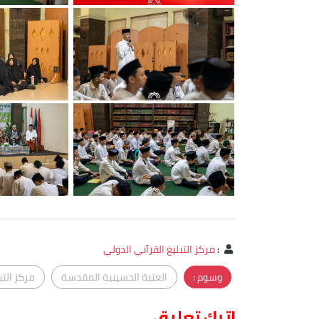
:
مركز التبليغ القرآني الدولي
وسوم :
العتبة الحسينية المقدسة
مركز التب
اترك تعليق