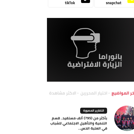
tikTok
snapchat
خر المواضيع
اختيار المحررين
الاكثر مشاهدة
التقارير المصورة
بأكثر من (795) ألف مستفيد.. قسم
التنمية والتأهيل الاجتماعي للشباب
في العتبة الحس...