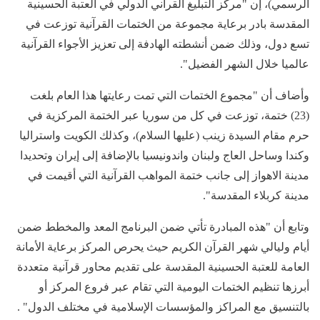
الرسمي)، إن "مركز التبليغ القرآني الدولي في العتبة الحسينية
المقدسة بادر برعاية مجموعة من الختمات القرآنية توزعت في
تسع دول، وذلك ضمن أنشطته الهادفة إلى تعزيز الأجواء القرآنية
عالميا خلال الشهر الفضيل".
وأضاف أن "مجموع الختمات التي تمت رعايتها هذا العام بلغت
(23) ختمة، توزعت في كل من سوريا عبر الختمة المركزية في
حرم مقام السيدة زينب (عليها السلام)، وكذلك الكويت واستراليا
وكندا وساحل العاج ولبنان واندونيسيا بالإضافة إلى إيران وتحديدا
مدينة الاهواز إلى جانب ختمة المواهب القرآنية التي أقيمت في
مدينة كربلاء المقدسة".
وتابع أن "هذه المبادرة تأتي ضمن البرنامج المعد والمخطط ضمن
أيام وليالي شهر القرآن الكريم حيث يحرص المركز برعاية الأمانة
العامة للعتبة الحسينية المقدسة على تقديم محاور قرآنية متعددة
أبرزها تنظيم الختمات اليومية التي تقام عبر فروع المركز أو
بالتنسيق مع المراكز والمؤسسات الإسلامية في مختلف الدول" .