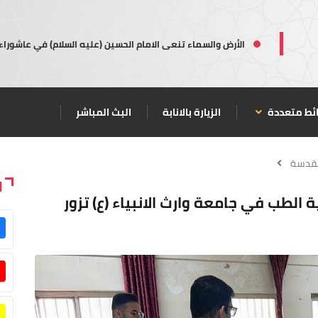
الأرض والسماء تنعى الامام الحسين (عليه السلام) في عاشوراء
ئط متعددة
الزيارة بالانابة
البث المباشر
مقدسة
ا
 الطب في جامعة وارث الانبياء (ع) تزور