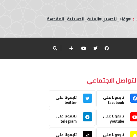
:
#وفاء_للحسين #العتبة_الحسينية_المقدسة
لتواصل الاجتماعي
تابعونا على
تابعونا على
twitter
facebook
تابعونا على
تابعونا على
telegram
youtube
تابعونا على
تابعونا على