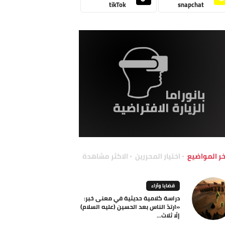
tikTok
snapchat
خر المواضيع
اختيار المحررين
الاكثر مشاهدة
قضايا وآراء
دراسة كلامية حديثية في معنى خبر:
«ارتدّ الناس بعد الحسين (عليه السلام)
إلّا ثلاث...