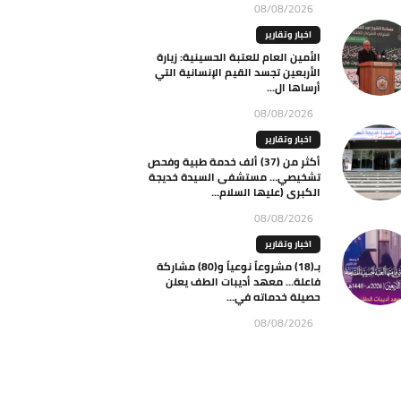
08/08/2026
اخبار وتقارير
الأمين العام للعتبة الحسينية: زيارة
الأربعين تجسد القيم الإنسانية التي
أرساها ال...
08/08/2026
اخبار وتقارير
أكثر من (37) ألف خدمة طبية وفحص
تشخيصي… مستشفى السيدة خديجة
الكبرى (عليها السلام...
08/08/2026
اخبار وتقارير
بـ(18) مشروعاً نوعياً و(80) مشاركة
فاعلة… معهد أديبات الطف يعلن
حصيلة خدماته في...
08/08/2026