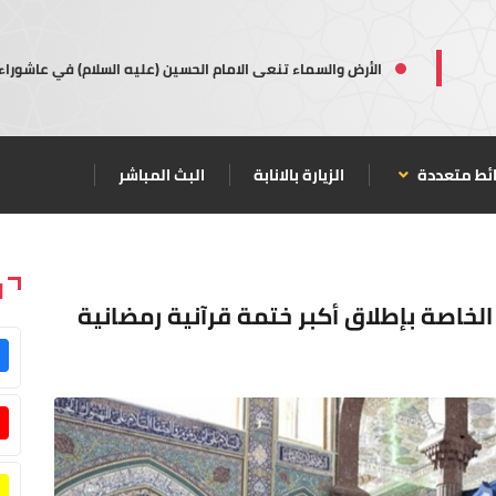
الأرض والسماء تنعى الامام الحسين (عليه السلام) في عاشوراء
ئط متعددة
الزيارة بالانابة
البث المباشر
ا
لخاصة بإطلاق أكبر ختمة قرآنية رمضانية