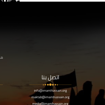
هنا
اتصل بنا
info@imamhussain.org
maktab@imamhussain.org
media@imamhussain.org