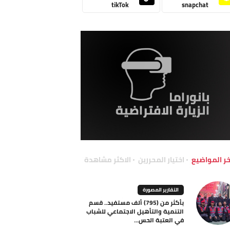
tikTok
snapchat
خر المواضيع
اختيار المحررين
الاكثر مشاهدة
التقارير المصورة
بأكثر من (795) ألف مستفيد.. قسم
التنمية والتأهيل الاجتماعي للشباب
في العتبة الحس...