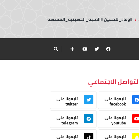
:
#وفاء_للحسين #العتبة_الحسينية_المقدسة
لتواصل الاجتماعي
تابعونا على
تابعونا على
twitter
facebook
تابعونا على
تابعونا على
telegram
youtube
تابعونا على
تابعونا على