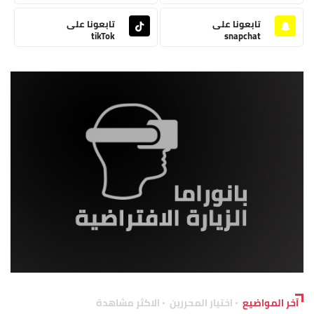
تابعونا على
تابعونا على
tikTok
snapchat
آخر المواضيع
اختيار المحررين
الاكثر مشاهدة