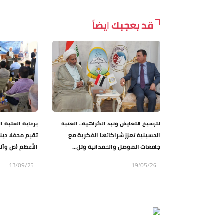
قد يعجبك ايضاً
لترسيخ التعايش ونبذ الكراهية.. العتبة
برعاية العتبة ا
الحسينية تعزز شراكاتها الفكرية مع
تقيم محفلا دين
جامعات الموصل والحمدانية وتل...
الأعظم (ص وآله
13/09/25
19/05/26