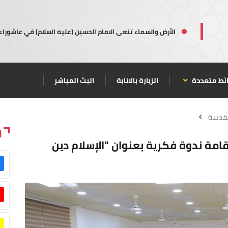
الأرض والسماء تنعى الامام الحسين (عليه السلام) في عاشوراء
ئط متعددة
الزيارة بالانابة
البث المباشر
مقدسة
ا
قامة ندوة فكرية بعنوان "الإسلام دين