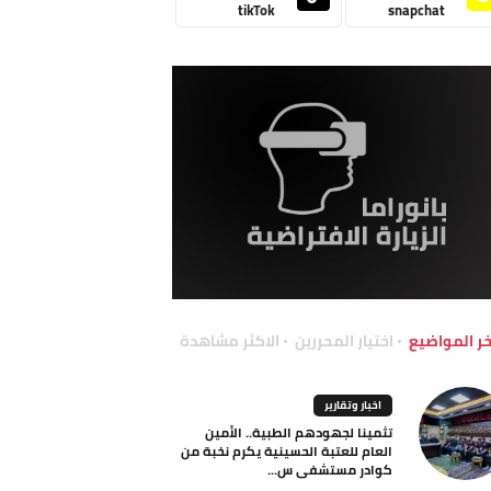
tikTok
snapchat
خر المواضيع
اختيار المحررين
الاكثر مشاهدة
اخبار وتقارير
تثمينا لجهودهم الطبية.. الأمين
العام للعتبة الحسينية يكرم نخبة من
كوادر مستشفى س...