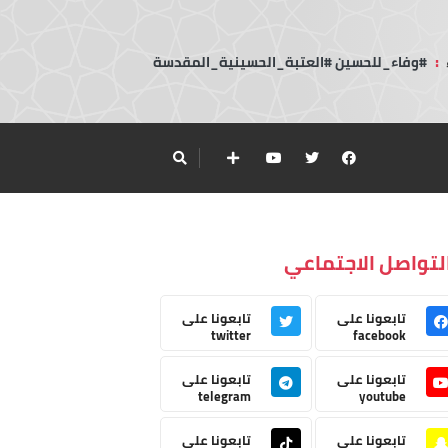
:
#وفاء_للحسين #العتبة_الحسينية_المقدسة
لتواصل الاجتماعي
تابعونا على
تابعونا على
twitter
facebook
تابعونا على
تابعونا على
telegram
youtube
تابعونا على
تابعونا على