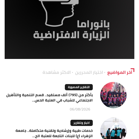
آخر المواضيع
اختيار المحررين
الاكثر مشاهدة
التقارير المصورة
بأكثر من (795) ألف مستفيد.. قسم التنمية والتأهيل
الاجتماعي للشباب في العتبة الحس...
06/08/2026
اخبار وتقارير
خدمات طبية وإرشادية وتقنية متكاملة.. جامعة
الزهراء (ع) للبنات التابعة للعتبة الح...