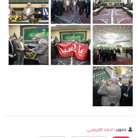
تصوير
:
احمد القريشي