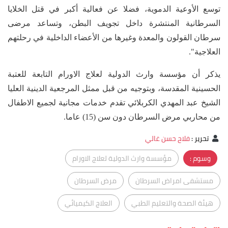
توسع الأوعية الدموية، فضلا عن فعالية أكبر في قتل الخلايا
السرطانية المنتشرة داخل تجويف البطن، وتساعد مرضى
سرطان القولون والمعدة وغيرها من الأعضاء الداخلية في رحلتهم
العلاجية".
يذكر أن مؤسسة وارث الدولية لعلاج الاورام التابعة للعتبة
الحسينية المقدسة، وبتوجيه من قبل ممثل المرجعية الدينية العليا
الشيخ عبد المهدي الكربلائي تقدم خدمات مجانية لجميع الاطفال
من محاربي مرض السرطان دون سن (15) عاما.
تحرير
:
فلاح حسن غالي
وسوم :
مؤسسة وارث الدولية لعلاج الاورام
مستشفى امراض السرطان
مرض السرطان
هيئة الصحة والتعليم الطبي
العلاج الكيميائي