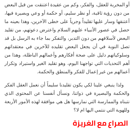
أو المخربة للعقل، والفكر، وكم من عقيدة اعتنقت من قبل البعض
من دون رؤية ثاقبة، أو نظر سليم، أو حكمة أو وعي وبصيرة فيها،
أعتنقها وسار عليها تقليداً وجرياً على خطى الآخرين، وهذا بعينه ما
حصل في عصور الأنبياء عليهم السلام واعترض دعوتهم، من تقليد
البعض لأسلافهم من دون التدبر، والتفكر بما جاء به الرسل بل قد
تصل النوبة في أن يجعل البعض تقليده للآخرين في معتقداتهم
وسلوكياتهم دليل على صحة أفكارهم وأعمالهم الباطلة، وهذا من
أهم التحديات التي تواجهنا اليوم، وهو تقليد الغير واستيراد وتكرار
أعمالهم من غير إعمال للفكر والمنطق والحكمة.
ولذا ينبغي علينا لكي يكون تقليدنا سليماً أن نعمل العقل الفكر
والحكمة والبصيرة في ذواتنا، ونسأل أنفسنا عن المحتوى الذي
نتبناه والممارسة التي نمارسها هل هي موافقة لهذه الأمور الأربعة
وللهوية التي ننتمي اليها ام لا؟
الصراع مع الغريزة