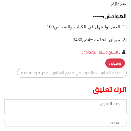
قدره)[2].
الهوامش:-----
[1] العقل والجهل في الكتاب والسنةص109
[2] ميزان الحكمة ج4ص3480
:
الشيخ وسام البغدادي
وسوم :
شعبة الدراسات والبحوث في قسم الشؤون الفكرية والثقافية
اترك تعليق