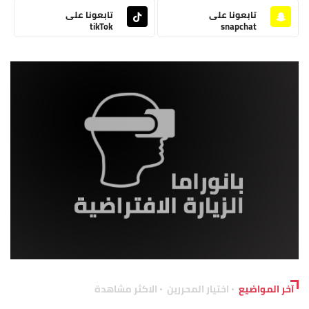
تابعونا على
تابعونا على
tikTok
snapchat
آخر المواضيع
اختيار المحررين
الاكثر مشاهدة