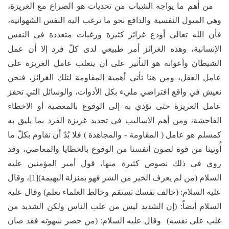
من أهم ما يواجه الشباب من تحديات هو الصراع مع الغريزة،
وهي الميول النفسية والدافع نحو ما ترغب اليه النفس الشهوانية،
فأن الله تعالى أودع غرائز كثيرة ورغبات متعددة في النفس
الإنسانية، وهذه الغرائز أمر طبيعي لدى كلّ فرد إلا أن عمل
الشيطان وأعوانه هو التأثير على أن يتغلب عامل الغريزة على
عامل العقل، ومن هنا تأتي أهمية المقاومة لتلك الغرائز، فنحن
نعيش في واقع افتراضي مليء بكل الأدوات، والوسائل التي تحفز
عامل الغريزة حتى تؤدي به إلى الوقوع بالمعصية أو الاخطاء
الفاحشة، ومن أهم الاساليب في تحديد غريزة الفرد بما يليق به
كمسلم هو عامل ( المقاومة - والمجاهدة ) فلا بُدّ أن نقاوم بكلّ ما
أُوتينا من قوة لصون أنفسنا من الوقوع بالخطايا والمعاصي، وقد
روي في ذلك نصوص كثيرة منها، قول أمير المؤمنين عليه
السلام (من لم يعرف الخير من الشر فهو بمنزلة البهيمة)[1]، وقال
عليه السلام: (خالف نفسك تستقم وخالط العلماء تعلم) وقال عليه
السلام أيضاً: (إن الشديد ليس من غلب الناس ولكن الشديد من
غلب على نفسه) وقال عليه السلام: (من حصر شهوته فقد صان