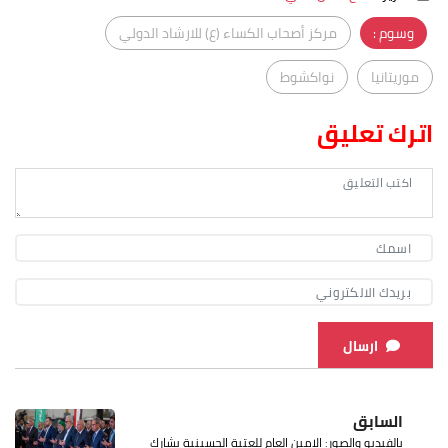
وسوم :
مركز أصحاب الكساء (ع) للارشاد الدولي
موريتانيا
نواكشوط
اترك تعليق
ارسال
السابق
بالفيديو والصور: الامين العام للعتبة الحسينية يشارك