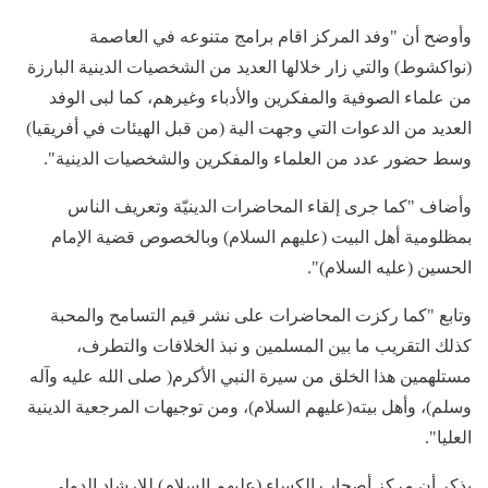
وأوضح أن "وفد المركز اقام برامج متنوعه في العاصمة
(نواكشوط) والتي زار خلالها العديد من الشخصيات الدينية البارزة
من علماء الصوفية والمفكرين والأدباء وغيرهم، كما لبى الوفد
العديد من الدعوات التي وجهت الية (من قبل الهيئات في أفريقيا)
وسط حضور عدد من العلماء والمفكرين والشخصيات الدينية".
وأضاف "كما جرى إلقاء المحاضرات الدينيّة وتعريف الناس
بمظلومية أهل البيت (عليهم السلام) وبالخصوص قضية الإمام
الحسين (عليه السلام)".
وتابع "كما ركزت المحاضرات على نشر قيم التسامح والمحبة
كذلك التقريب ما بين المسلمين و نبذ الخلافات والتطرف،
مستلهمين هذا الخلق من سيرة النبي الأكرم( صلى الله عليه وآله
وسلم)، وأهل بيته(عليهم السلام)، ومن توجيهات المرجعية الدينية
العليا".
يذكر أن مركز أصحاب الكساء (عليهم السلام) للإرشاد الدولي