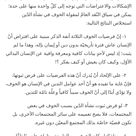
الإشكالات والاعتراضات التي توجه إلى كلّ واحدة منها على حدة؛
يمكن في سياق النّقد العامّ لمقولة الخوف في نشأة الدّين
استخلاص النتائج التالية:
١- إنّ فرضيات الخوف الثلاثة آنفة الذكر مبنية على افتراض أنّ
الإنسان عاش فترة تأريخيّة بدون دين أو إيمان بإله، وهذا ما لم
يثبت؛ إذ ليس لأحدٍ بيانات كافية ومعرفة وافية عن الإنسان البدائي
الأوّل، وكيف كان يعيش أو كيف يفكر ؟!
٢- على الإلحاد أنْ يُدرك أنّ هذه الفرضيات على فرض ثبوتها،
فإنّ غاية ما تفيده هو أنّ أحد عوامل التدين في الإنسان هو الخوف،
ولا تؤدّي أبدًا إلى أنّ الخوف سبباً كافياً وعلّة تامّة للتدين.
٣- لو فرض ثبوت نشأة الدّين بسبب الخوف في بعض
المجتمعات، فلا يصح تعميمه على سائر المجتمعات الأخرى، بل
تكون قضيّة خاصّة بذلك المجتمع المعيّن دون غيره.
٤- منطقيًا: لو كان الخوف من الطبيعة وظواهرها سببًا تامًّا