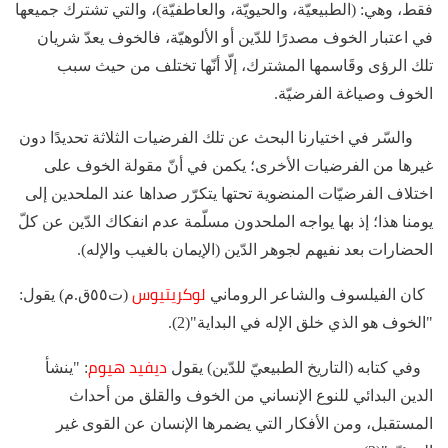
فقط، وهي: (الطبيعيّة، والحيويّة، والعاطفيّة)، والتي تشترك جميعها
في اعتبار الخوف مصدرًا للدّين أو الألوهيّة، فالخوف يعدّ شريان
تلك الرؤى وقَاسمها المشترك، إلّا أنّها تختلف من حيث سبب
الخوف وصياغة الفرضيّة.
والسّر في اختيارنا البحث عن تلك الفرضيات الثلاثة تحديدًا دون
غيرها من الفرضيات الأخرى؛ يكمن في أنّ مقولة الخوف على
اختلاف الفرضيّات المنضوية تحتها يتكرّر صداها عند الملحدين إلى
يومنا هذا؛ إذ بها يواجه الملحدون مسلّمة عدم انفكاك الدّين عن كلّ
الحضارات بعد نفيهم لجوهر الدّين (الإيمان بالغيب والإله).
لوكريتيوس
كان الفيلسوف والشاعر الروماني
(ت٥٥ق.م) يقول:
"الخوف هو الذي خلق الإله في البداية"(2).
ديفيد هيوم
وفي كتابه (التاريخ الطبيعيّ للدّين) يقول
: "ينشأ
الدين البدائي للنوع الإنساني من الخوف والقلق من أحداث
المستقبل، ومن الأفكار التي يضمرها الإنسان عن القوى غير