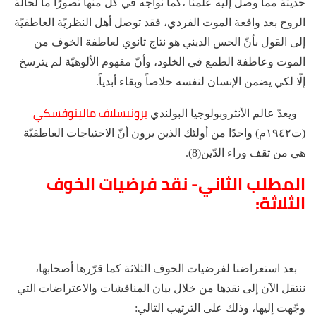
حديثة مما وصل إليه علمنا ،كما نواجه في كل منها تصورًا ما لحالة
الروح بعد واقعة الموت الفردي، فقد توصل أهل النظريّة العاطفيّة
إلى القول بأنّ الحس الديني هو نتاج ثانوي لعاطفة الخوف من
الموت وعاطفة الطمع في الخلود، وأنّ مفهوم الألوهيّة لم يترسخ
إلّا لكي يضمن الإنسان لنفسه خلاصاً وبقاء أبدياً.
برونيسلاف مالينوفسكي
ويعدّ عالم الأنثروبولوجيا البولندي
(ت١٩٤٢م) واحدًا من أولئك الذين يرون أنّ الاحتياجات العاطفيّة
هي من تقف وراء الدّين(8).
المطلب الثاني- نقد فرضيات الخوف
الثلاثة:
بعد استعراضنا لفرضيات الخوف الثلاثة كما قرّرها أصحابها،
ننتقل الآن إلى نقدها من خلال بيان المناقشات والاعتراضات التي
وجّهت إليها، وذلك على الترتيب التالي: