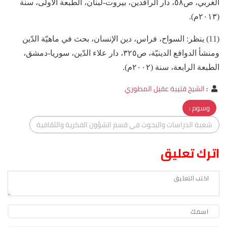
الغربي، ص٥٨، دار الرافدين، بيروت-لبنان، الطبعة الأولى، سنة
(٢٠١٣م).
(11) ينظر: السواح، فراس، دين الإنسان، بحث في ماهيّة الدّين
ومنشأ الدوافع الدينيّة، ص٣٢٥، دار علاء الدّين، سوريا-دمشق،
الطبعة الرابعة، سنة (٢٠٠٢م).
:
الشيخ قتيبة عقيل المطوري
وسوم :
شعبة الدراسات والبحوث في قسم الشؤون الفكرية والثقافية
اترك تعليق