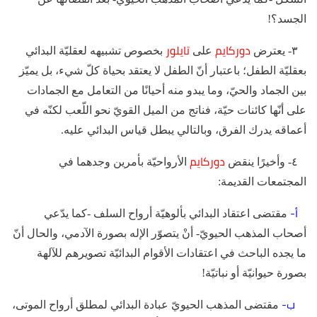
الجسد؟!
دوركايم
تايلور
٣- يعترض
على
بخصوص تشبيهه لعقليّة البدائي
بعقليّة الطفل؛ باعتبار أنّ الطفل لا يعتقد بحياة كلّ شيء، بل يميّز
بين الجماد والحيّ، وما يبدو منه أحيانًا من التعامل مع الجمادات
على أنّها كائنات حيّة، فناتج من الميل القويّ نحو اللّعب لكنّه في
أعماقه يدرك الفرق، وبالتالي يبطل قياس البدائي عليه.
دوركايم
٤- وأخيرًا ينقض
الأرواحيّة بأمرين وجدهما في
المجتمعات القديمة:
أ-
مقتضى اعتقاد البدائي بألوهيّة أرواح السلف -كما يدّعي
أصحاب المذهب الحيويّ- أنْ يتصوّر الإله بصورة الآدمي، والحال أنّ
ما يجده الباحث في اعتقادات الأقوام البدائيّة تصويرهم للآلهة
بصورة حيوانيّة أو نباتيّة!
ب-
مقتضى المذهب الحيويّ عبادة البدائي لمطلق أرواح الموتى،