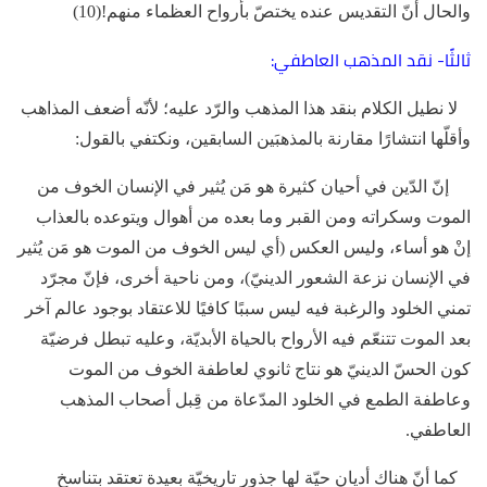
والحال أنّ التقديس عنده يختصّ بأرواح العظماء منهم!(10)
ثالثًا- نقد المذهب العاطفي:
لا نطيل الكلام بنقد هذا المذهب والرّد عليه؛ لأنّه أضعف المذاهب
وأقلّها انتشارًا مقارنة بالمذهبَين السابقين، ونكتفي بالقول:
إنّ الدّين في أحيان كثيرة هو مَن يُثير في الإنسان الخوف من
الموت وسكراته ومن القبر وما بعده من أهوال ويتوعده بالعذاب
إنْ هو أساء، وليس العكس (أي ليس الخوف من الموت هو مَن يُثير
في الإنسان نزعة الشعور الدينيّ)، ومن ناحية أخرى، فإنّ مجرّد
تمني الخلود والرغبة فيه ليس سببًا كافيًا للاعتقاد بوجود عالم آخر
بعد الموت تتنعّم فيه الأرواح بالحياة الأبديّة، وعليه تبطل فرضيّة
كون الحسّ الدينيّ هو نتاج ثانوي لعاطفة الخوف من الموت
وعاطفة الطمع في الخلود المدّعاة من قِبل أصحاب المذهب
العاطفي.
كما أنّ هناك أديان حيّة لها جذور تاريخيّة بعيدة تعتقد بتناسخ