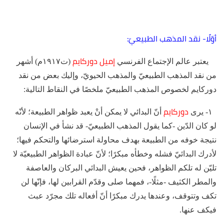
أوّلًا- نقد المذهب الطبيعيّ:
إميل دوركايم
يعتبر عالم الإجتماع الفرنسي
(ت١٩١٧م) أشهر
من نقد المذهب الطبيعيّ والمذهب الحيويّ، وإليك بعض من نقد
دوركايم لخصوص المذهب الطبيعيّ ملخصًا في النقاط التالية:
دوركايم
١- يرى
أنّ البدائي لا يمكن أنْ يعبد ظواهر الطبيعة؛ لأنّه
لو كان الدّين -كما يقول المذهب الطبيعيّ- قد نشأ في الإنسان
نتيجة خوفه من الطبيعة بهدف محاولة استرضائها والتحكم فيها؛
لأدرك البدائيّ فشله وخطأه مبكرًا؛ لأنّ عبادة الظواهر الطبيعيّة لا
تليّن له تلكم الظواهر، فحين يعيش البدائي البركان والعاصفة
والمطر الكثيف -مثلًا-، فمهما صلى وقدّم القرابين لها، فإنّها لن
تكف وتتوقف، وعندها يدرك مبكرًا أنّ أفعاله تلك مجرّد عبث
فيكف عنها.