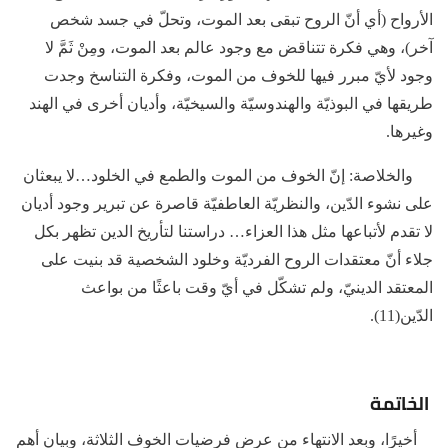
الأرواح (أي أنّ الروح تبقى بعد الموت، وتحلّ في جسد شخص
آخر)، وهي فكرة تتناقض مع وجود عالم بعد الموت، ومِنْ ثَمَّ لا
وجود لأيّ مبرر فيها للخوف من الموت، وفكرة التناسخ وجدت
طريقها في البوذيّة والهندوسيّة والسيخيّة، وأديان أخرى في الهند
وغيرها.
والخلاصة: إنّ الخوف من الموت والطمع في الخلود…لا يبعثان
على نشوء الدّين، والنظريّة العاطفيّة قاصرة عن تبرير وجود أديان
لا تقدم لأتباعها مثل هذا العزاء… دراستنا لتأريخ الدين تظهر بكل
جلاء أنّ معتقدات الروح الفرديّة وخلود الشخصية قد بنيت على
المعتقد الدينيّ، ولم تشكّل في أيّ وقت باعثًا من بواعث
الدّين(11).
الخاتمة
أخيرًا، وبعد الانتهاء من عرض فرضيات الخوف الثلاثة، وبيان أهم