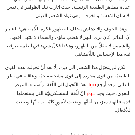
عبادة مظاهر الطبيعة الرئيسة، حيث أثارت تلك الظواهر في نفس
الإنسان الدّهشة والخوف، وهي نواة الشعور الديني.
وهذا الخوف والاندهاش يضاف له ظهور فكرة اللّامتناهي؛ باعتبار
أنّ البدائي كان يرى النهر لا ينضب ماؤه، والسماء لا ينتهي أفقها،
والشمس لا تنفكّ من الظهور، وهكذا فكلّ شيء في الطبيعة يوقظ
فيه هذا الإحساس باللّامتناهي.
لكن لم يتحوّل هذا الشعور إلى دين، إلّا بعد أنْ تحولت هذه القوى
الطبيعيّة من قوى مجردة إلى قوى مشخصة حيّة وعاقلة في نظر
مولر
البدائي، وقد أرجع
هذا التّحول إلى اللّغة، وأسماه بالمرض
مولر
اللغوي، حيث وجد
أنّ للّغة السنسكريتيّة التي يستعملها
قدماء الهند ميزتان: أ- أنّها وضعت لأمورٍ كليّة. ب- أنّها وضعت
للأفعال.