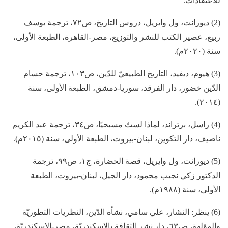
للاعتقادات.
(2) ديورانت، ول وايريل، دروس التاريخ، ص٧٢، ترجمة يوسف
ربيع، عصير الكتب للنشر والتوزيع، مصر-القاهرة، الطبعة الأولى،
سنة (٢٠٢٠م).
(3) هيوم، ديفيد، التاريخ الطبيعيّ للدّين، ص١٠٣، ترجمة حسام
الدّين خضور، دار الفرقد، سوريا-دمشق، الطبعة الأولى، سنة
(٢٠١٤).
(4) راسل، برتراند، لماذا لستُ مسيحيًا، ص٣٤، ترجمة عبد الكريم
ناصيف، دار التكوين، لبنان-بيروت، الطبعة الأولى، سنة (٢٠١٥م).
(5) ديورانت، ول وايريل، قصة الحضارة، ج١، ص٩٩، ترجمة
الدكتور زكي نجيب محمود، دار الجيل، لبنان-بيروت، الطبعة
الأولى، سنة (١٩٨٨م).
(6) ينظر: النشار، علي سامي، نشأة الدّين، النظريات التطوريّة
والمؤلهة، ص٦٣، دار نشر الثقافة بالإسكندريّة، مصر-الإسكندريّة،