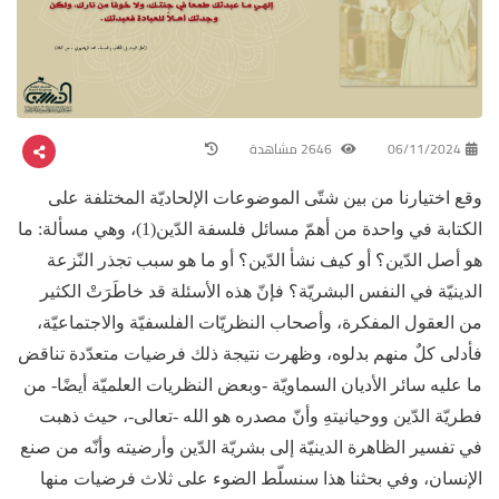
06/11/2024
2646 مشاهدة
وقع اختيارنا من بين شتّى الموضوعات الإلحاديّة المختلفة على
الكتابة في واحدة من أهمّ مسائل فلسفة الدّين(1)، وهي مسألة: ما
هو أصل الدّين؟ أو كيف نشأ الدّين؟ أو ما هو سبب تجذر النّزعة
الدينيّة في النفس البشريّة؟ فإنّ هذه الأسئلة قد خاطَرَتْ الكثير
من العقول المفكرة، وأصحاب النظريّات الفلسفيّة والاجتماعيّة،
فأدلى كلٌ منهم بدلوه، وظهرت نتيجة ذلك فرضيات متعدّدة تناقض
ما عليه سائر الأديان السماويّة -وبعض النظريات العلميّة أيضًا- من
فطريّة الدّين ووحيانيتهِ وأنّ مصدره هو الله -تعالى-، حيث ذهبت
في تفسير الظاهرة الدينيّة إلى بشريّة الدّين وأرضيته وأنّه من صنع
الإنسان، وفي بحثنا هذا سنسلّط الضوء على ثلاث فرضيات منها