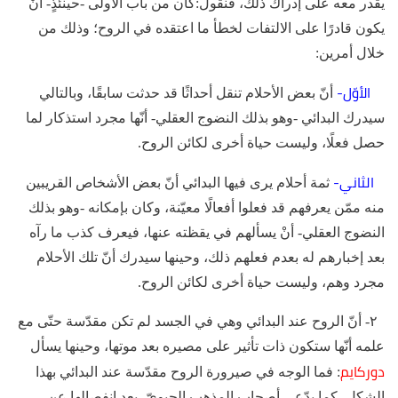
يقدر معه على إدراك ذلك، فنقول:كان من باب الأولى -حينئذٍ- أنْ
يكون قادرًا على الالتفات لخطأ ما اعتقده في الروح؛ وذلك من
خلال أمرين:
الأوّل-
أنّ بعض الأحلام تنقل أحداثًا قد حدثت سابقًا، وبالتالي
سيدرك البدائي -وهو بذلك النضوج العقلي- أنّها مجرد استذكار لما
حصل فعلًا، وليست حياة أخرى لكائن الروح.
الثاني-
ثمة أحلام يرى فيها البدائي أنّ بعض الأشخاص القريبين
منه ممّن يعرفهم قد فعلوا أفعالًا معيّنة، وكان بإمكانه -وهو بذلك
النضوج العقلي- أنْ يسألهم في يقظته عنها، فيعرف كذب ما رآه
بعد إخبارهم له بعدم فعلهم ذلك، وحينها سيدرك أنّ تلك الأحلام
مجرد وهم، وليست حياة أخرى لكائن الروح.
٢- أنّ الروح عند البدائي وهي في الجسد لم تكن مقدّسة حتّى مع
علمه أنّها ستكون ذات تأثير على مصيره بعد موتها، وحينها يسأل
دوركايم
: فما الوجه في صيرورة الروح مقدّسة عند البدائي بهذا
الشكل -كما يدّعي أصحاب المذهب الحيويّ- بعد انفصالها عن