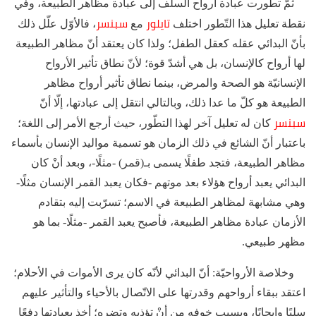
ثمّ تطورت عبادة أرواح السلف إلى عبادة مظاهر الطبيعة، وفي
تايلور
سبنسر
نقطة تعليل هذا التّطور اختلف
مع
، فالأوّل علّل ذلك
بأنّ البدائي عقله كعقل الطفل؛ ولذا كان يعتقد أنّ مظاهر الطبيعة
لها أرواح كالإنسان، بل هي أشدّ قوة؛ لأنّ نطاق تأثير الأرواح
الإنسانيّة هو الصحة والمرض، بينما نطاق تأثير أرواح مظاهر
الطبيعة هو كلّ ما عدا ذلك، وبالتالي انتقل إلى عبادتها، إلّا أنّ
سبنسر
كان له تعليل آخر لهذا التطّور، حيث أرجع الأمر إلى اللغة؛
باعتبار أنّ الشائع في ذلك الزمان هو تسمية مواليد الإنسان بأسماء
مظاهر الطبيعة، فتجد طفلًا يسمى بـ(قمر) -مثلًا-، وبعد أنْ كان
البدائي يعبد أرواح هؤلاء بعد موتهم -فكان يعبد القمر الإنسان مثلًا-
وهي مشابهة لمظاهر الطبيعة في الاسم؛ تسرّبت إليه بتقادم
الأزمان عبادة مظاهر الطبيعة، فأصبح يعبد القمر -مثلًا- بما هو
مظهر طبيعي.
وخلاصة الأرواحيّة: أنّ البدائي لأنّه كان يرى الأموات في الأحلام؛
اعتقد ببقاء أرواحهم وقدرتها على الاتّصال بالأحياء والتأثير عليهم
سلبًا وإيجابًا، وبسبب خوفه من أنْ تؤذيه وتضره؛ أخذ بعبادتها دفعًا