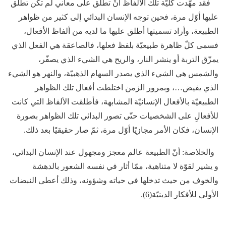
فقد مهّدت كليّة تلك الألفاظ أنْ تطلق على معاني لم تكن تطلق
عليها أوّل مرة، فحين توجه الإنسان البدائي إلى كثير من ظواهر
الطبيعة، وأراد تسميتها أطلق عليها ما لديه من ألفاظ الأفعال،
فسمى كلّ ظاهرة طبيعيّة بلفظ فعلها، فالصاعقة هي الفعل الذي
يمزّق التربة أو ينشر النار، والريح هي الشيء الذي يصفّر،
والشمس هي الشيء الذي يصدر السهام الذهبيّة، والنهر هو الشيء
الذي يفيض…، وبمرور الزمن اختلطت أفعال تلك الظواهر
الطبيعيّة بالأفعال الإنسانيّة المشابهة، فأطلقت الألفاظ التي كانت
للأفعالِ على الشخصيات حتّى تصور البدائي تلك الظواهر بصورة
الإنسان، فكان الأمر مجازيًا أوّل مرة، ثمّ صار حقيقيًا بعد ذلك.
والخلاصة: أنّ الطبيعة عالم معجز ومجهول عند الإنسان البدائي،
و يشير لقوّة لا متناهية، ممّا أثار في نفسه الشعور بالدهشة
والخوف من حيث تدخلها في حياته وشؤونه، وذلك أعطى النبضات
الأولى للأفكار الدينيّة(6).