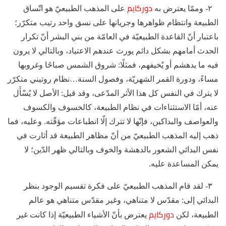
دوركايم
٢- وممّا يعترض به
على المذهب الطبيعيّ هو اتّساق
الطبيعة وانتظام ظواهرها وجريانها على نسق واحد رتيب متكرّر؛
باعتبار أنّ القاعدة الطبيعيّة في العامّة من بني البشر أنّ تكرار
الحدث أمامهم بشكل دائم يورث عندهم الاعتياد، وبالتالي لا يرون
فيه ما يدهشم أو يُخيفهم، فمثلًا: شروق الشمس صباحًا وغروبها
مساءً، ودورة القمر الشهريّة، وفصول السنة…نظام روتيني متكرّر
لا يترك في النفس كل هذا الأثر المدّعى، وقد قيل: الأصل لا يُسْأَل
عنه، أمّا الاستثناءات في نظام الطبيعة، كالخسوف والكسوف
والعواصف والبداكين، فإنّها لا تترك إلّا انطباعات مؤقّته. وعليه، فما
ذهب إليه المذهب الطبيعيّ من أنّ مظاهر الطبيعة قد أثارت في
نفس البدائي الشعور بالدهشة والخوف وبالتالي ظهر الدّين؛ لا
يمكن المساعدة عليه.
٣- لقد قام المذهب الطبيعيّ على فكرة تقسيم الوجود بنظر
البدائي إلى: مقدّس لا متناهي، وغير مقدّس متناهي هو عالم
دوركايم
الطبيعة، لكن
يعترض بأنّ الأشياء الطبيعيّة إذا كانت غير