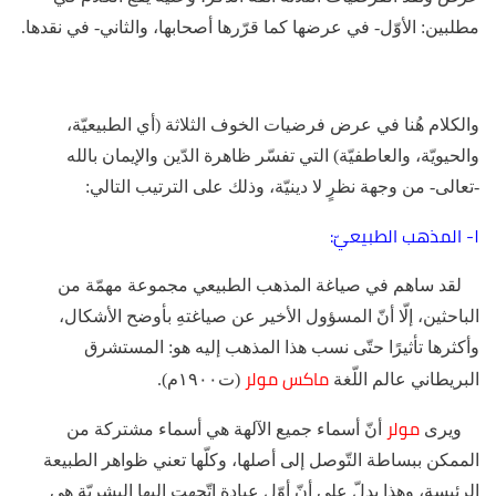
مطلبين: الأوّل- في عرضها كما قرّرها أصحابها، والثاني- في نقدها.
والكلام هُنا في عرض فرضيات الخوف الثلاثة (أي الطبيعيّة،
والحيويّة، والعاطفيّة) التي تفسّر ظاهرة الدّين والإيمان بالله
-تعالى- من وجهة نظرٍ لا دينيّة، وذلك على الترتيب التالي:
١- المذهب الطبيعيّ:
لقد ساهم في صياغة المذهب الطبيعي مجموعة مهمّة من
الباحثين، إلّا أنّ المسؤول الأخير عن صياغتهِ بأوضح الأشكال،
وأكثرها تأثيرًا حتّى نسب هذا المذهب إليه هو: المستشرق
ماكس مولر
البريطاني عالم اللّغة
(ت١٩٠٠م).
مولر
ويرى
أنّ أسماء جميع الآلهة هي أسماء مشتركة من
الممكن ببساطة التّوصل إلى أصلها، وكلّها تعني ظواهر الطبيعة
الرئيسة، وهذا يدلّ على أنّ أوّل عبادة اتّجهت إليها البشريّة هي