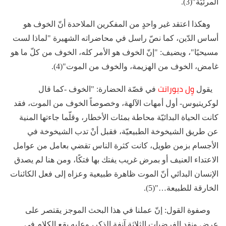
المرئيّة"(3).
وهكذا اعتقد غير واحدٍ من المفكرين الملاحدة أنّ الخوف هو
أساس الدّين، كما نصّ راسل في محاضراته الشهيرة "لماذا لست
مسيحيًا"، ويضيف: "إنّ الخوف هو الأمر كله، الخوف من كلّ ما هو
غامض، الخوف من الهزيمة، والخوف من الموت"(4).
وِل ديورانت
يقول
في قصّة الحضارة: "الخوف -كما قال
لوكريتيوس- أول أمهات الآلهة، وخصوصاً الخوف من الموت، فقد
كانت الحياة البدائيّة محاطة بمئات الأخطار، وقلّما جاءتها المنية
عن طريق الشيخوخة الطبيعيّة، فقبل أنْ تدب الشيخوخة في
الأجسام بزمن طويل، كانت كثرة الناس تقضي بعامل من عوامل
الاعتداء العنيف أو بمرض غريب يفتك بها فتكًا، ومن هنا لم يصدق
الإنسان البدائي أنّ الموت ظاهرة طبيعية وعزاه إلى فعل الكائنات
الخارقة للطبيعة…"(5).
وصفوة القول: إنّ عملنا في هذا البحث الموجز يقتصر على
عرض ونقد الفرضيات الثلاثة آنفة الذكر، وعليه يقع الكلام في