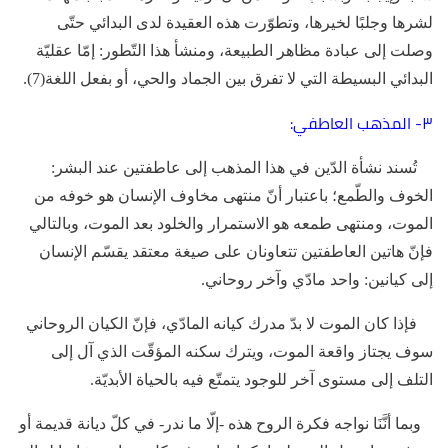
لشرها وجلبًا لخيرها، وتطوّرت هذه العقيدة لدى البدائي حتّى
وصلت إلى عبادة مظاهر الطبيعة، ومنشأ هذا التّطور: إمّا عقليّة
البدائي البسيطة التي لا تفرق بين الجماد والحي، أو بفعل اللغة(7).
٣- المذهب العاطفي:
تُسند نشأة الدّين في هذا المذهب إلى عاطفتين عند البشر:
الخوف والطّمع؛ باعتبار أنّ منتهى مخاوف الإنسان هو خوفه من
الموت، ومنتهى طمعه هو الاستمرار والخلود بعد الموت، وبالتالي
فإنّ هاتين العاطفتين تتعاونان على صيغة معتقد يقسّم الإنسان
إلى كيانين: واحد مادّي وآخر روحاني.
فإذا كان الموت لا بدّ مدرك كيانه المادّي، فإنّ الكيان الروحاني
سوف يجتاز واقعة الموت، ويترك سكنه المؤقّت الذي آل إلى
التلف إلى مستوى آخر للوجود يتمتّع فيه بالحياة الأبديّة.
وبما أنَّنَا نواجه فكرة الروح هذه -إلّا ما ندر- في كلّ ديانة قديمة أو