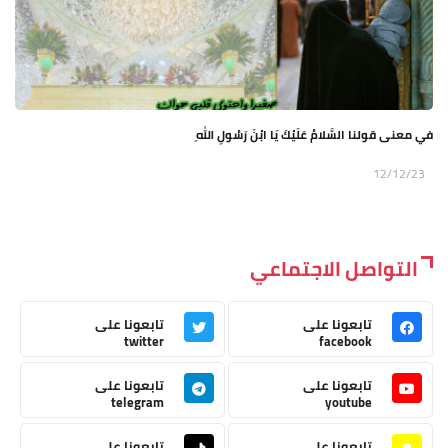
في معنى قولنا السَّلامُ عَلَيْكَ يَا ابْنَ رَسُولِ اللهِ
12/12/23
التواصل الاجتماعي
تابعونا على
تابعونا على
twitter
facebook
تابعونا على
تابعونا على
telegram
youtube
تابعونا على
تابعونا على