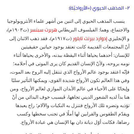
٢- المذهب الحيويّ (=الأرواحيّة):
ينسب المذهب الحيوي إلى اثنين من أشهر علماء الأنثروبولوجيا
هربرت سبنسر
والاجتماع، وهما: الفيلسوف البريطاني
(ت١٩٠٣م)،
إدوارد بيرنت تايلور
و الإنجليزي
(ت١٩١٧م)، فقد ذهب الاثنان إلى
أنّ المجتمعات القديمة كانت تعتقد بوجود حياتين حقيقيتين
للإنسان: أحدهما يحياها أثناء اليقظة ببدنه، والأخرى يحياها أثناء
نومه بروحه، ولأنّ الإنسان القديم كان يرى الموتى في أحلامه؛
فإنّه اعتقد بوجود عالم الأرواح الذي تنتقل إليه الروح بعد الموت،
وفي هذا العالم تكون الأرواح شديدة القوى، ويمكنها التأثير سلبًا
وإيجابًا على الأحياء في عالم الأبدان الموازي لعالم الأرواح، ومن
هنا بدأ لديه الشعور الديني تجاهها، فَبسبب خوف البدائي من أنْ
تؤذيه وتضره تلك الأرواح فتنزل به النكبات والآلام؛ راح يعبدها
ويقدّم الطقوس والقرابين لها أملًا في تجنب سخطها وكسب
رضاها، فكانت أوّل ديانة دان بها الإنسان هي عبادة الأرواح.