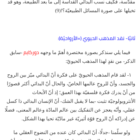
مقدّسة، فكيف نسب البدائي القداسة إلى ما بعد الطبيعة، وهو قد
تخيلها على صورة المسائل الطبيعيّة؟!(9)
ثانيًا- نقد المذهب الحيويّ (=الأرواحيّة):
دوركايم
فيما يلي سنذكر بصورة مختصرة أهمّ ما وجهه
-سابق
الذكر- من نقدٍ لهذا المذهب الحيويّ:
١- لقد قام المذهب الحيويّ على فكرة أنّ البدائي ميّز بين الروح
والجسد، وأنّ للروحِ عالمها الخاصّ، والحال أنّ البدائي أكثر قصورًا
من أنْ يدرك فكرة فلسفيّة بهذا العمق؛ إذ أنّ الأبحاث
الأنثروبولوجيّة تثبت -بما لا يقبل الشك- أنّ الإنسان البدائي ذا كسل
عقلي، وأنّه يعجز عن التفكيك بين عالم المادّة وعالم المعنى، فضلًا
عن إدراكه أنّ الروح قوّة أثيريّة غير مادّيّة تحيا بهذا الشكل.
ولو سلّمنا -جدلًا- أنّ البدائي كان عنده من النضوج العقلي ما