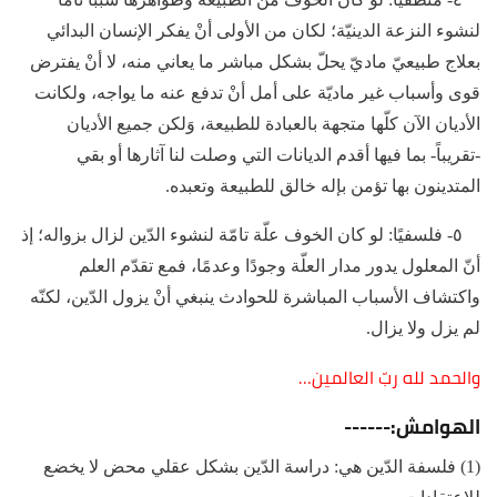
لنشوء النزعة الدينيّة؛ لكان من الأولى أنْ يفكر الإنسان البدائي
بعلاج طبيعيّ ماديّ يحلّ بشكل مباشر ما يعاني منه، لا أنْ يفترض
قوى وأسباب غير ماديّة على أمل أنْ تدفع عنه ما يواجه، ولكانت
الأديان الآن كلّها متجهة بالعبادة للطبيعة، وَلكن جميع الأديان
-تقريباً- بما فيها أقدم الديانات التي وصلت لنا آثارها أو بقي
المتدينون بها تؤمن بإله خالق للطبيعة وتعبده.
٥- فلسفيًا: لو كان الخوف علّة تامّة لنشوء الدّين لزال بزواله؛ إذ
أنّ المعلول يدور مدار العلّة وجودًا وعدمًا، فمع تقدّم العلم
واكتشاف الأسباب المباشرة للحوادث ينبغي أنْ يزول الدّين، لكنّه
لم يزل ولا يزال.
والحمد لله ربّ العالمين…
الهوامش:------
(1) فلسفة الدّين هي: دراسة الدّين بشكل عقلي محض لا يخضع