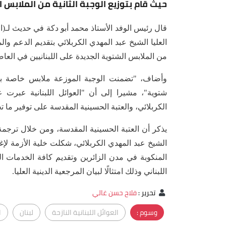
حيث قام بتوزيع الوجبة الثانية من الملاب
قال رئيس الوفد الأستاذ محمد أبو دكة في حديث لـ(ال
العليا الشيخ عبد المهدي الكربلائي بتقديم الدعم والم
من الملابس الشتوية الجديدة على اللبنانيين في الع
شتوية"، مشيرا إلى أن "العوائل اللبنانية عبرت ع
الكربلائي، والعتبة الحسينية المقدسة على توفير ما 
يذكر أن العتبة الحسينية المقدسة، ومن خلال ترجمة 
الشيخ عبد المهدي الكربلائي، شكلت خلية الأزمة لإغاث
المنكوبة في مدن الزائرين وتقديم كافة الخدمات الت
اللبناني وذلك امتثالًا لبيان المرجعية الدينية العليا.
تحرير
:
فلاح حسن غالي
وسوم :
العوائل اللبنانية النازحة
لبنان
ا