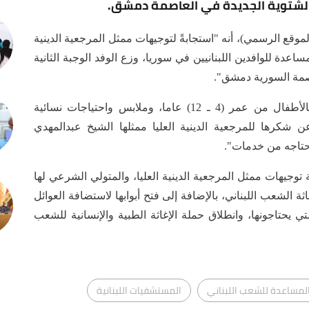
س الشتوية الجديدة في العاصمة دمشق.
موقع الرسمي)، أنه "استجابةً لتوجيهات ممثل المرجعية الدينية
ساعدة للوافدين اللبنانيين في سوريا، وزع الوفد الوجبة الثانية
اصمة السورية دمشق".
وأضاف، "تضمنت الوجبة الموزعة ملابس خاصة بالأطفال من عمر (4 ـ 12) عاما، وملابس واحتياجات نسائية
ن شكرها للمرجعية الدينية العليا ممثلها الشيخ عبدالمهدي
تحتاجه من خدمات".
توجيهات ممثل المرجعية الدينية العليا، والمتولي الشرعي لها
ة الشعب اللبناني، بالإضافة إلى فتح أبوابها لاستضافة العوائل
ي يحتاجونها، وانطلاق حملة الإغاثة الطبية والإنسانية للشعب
لمساعدة للشعب اللبناني
المستشفيات اللبنانية