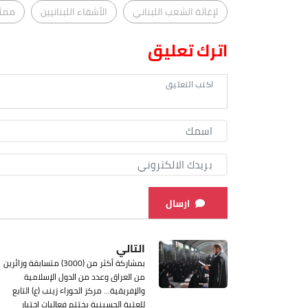
لإغاثة الشعب اللبناني
الأشقاء اللبنانيين
ممثل
اترك تعليق
ارسال
التالي
بمشاركة أكثر من (3000) متسابقة وزائرين
من العراق وعدد من الدول الإسلامية
والإفريقية... مركز الحوراء زينب (ع) التابع
للعتبة الحسينية يختتم فعاليات اختبار