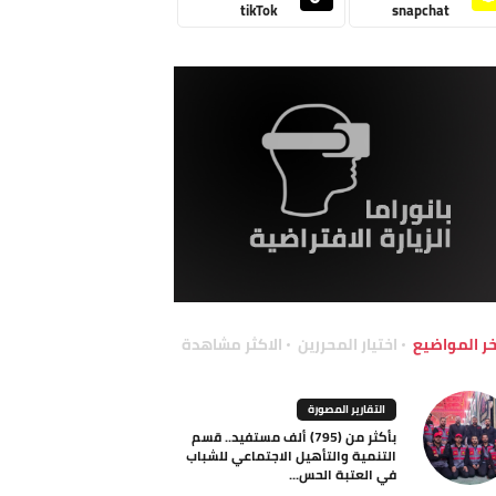
tikTok
snapchat
خر المواضيع
اختيار المحررين
الاكثر مشاهدة
التقارير المصورة
بأكثر من (795) ألف مستفيد.. قسم
التنمية والتأهيل الاجتماعي للشباب
في العتبة الحس...