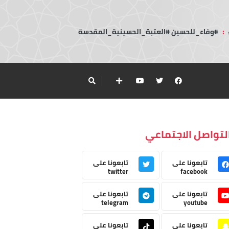
:
#وفاء_للحسين #العتبة_الحسينية_المقدسة
لتواصل الاجتماعي
تابعونا على
تابعونا على
twitter
facebook
تابعونا على
تابعونا على
telegram
youtube
تابعونا على
تابعونا على